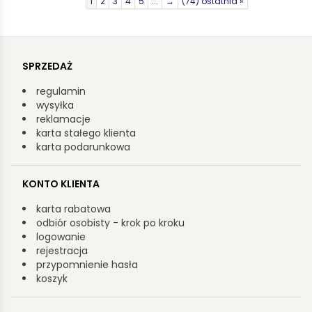
1
2
3
4
5
...
→
(74) ostatnia »
SPRZEDAŻ
regulamin
wysyłka
reklamacje
karta stałego klienta
karta podarunkowa
KONTO KLIENTA
karta rabatowa
odbiór osobisty - krok po kroku
logowanie
rejestracja
przypomnienie hasła
koszyk