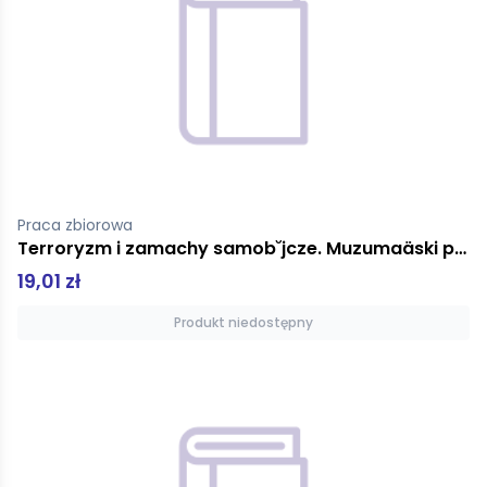
Praca zbiorowa
Terroryzm i zamachy samob˘jcze. Muzumaäski punkt widzenia
19,01 zł
Produkt niedostępny