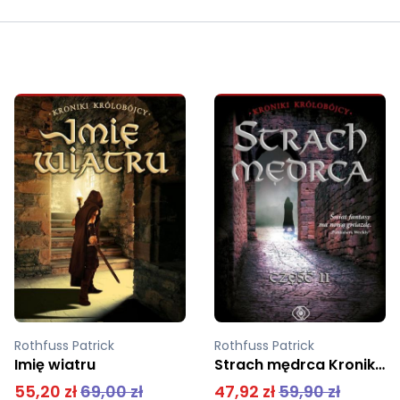
Rothfuss Patrick
Rothfuss Patrick
Strach mędrca Kroniki królobójcy Część 2
Muzyka milczącego świata
47,92 zł
59,90 zł
14,90 zł
25,90 zł