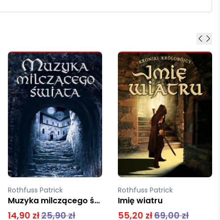
Rothfuss Patrick
Rothfuss Patrick
Imię wiatru
Strach mędrca Kroniki królobójcy Część 2
55,20 zł
69,00 zł
47,92 zł
59,90 zł