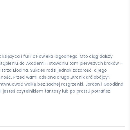
księżyca i furii człowieka łagodnego. Oto ciąg dalszy
stąpieniu do Akademii i stawaniu tam pierwszych kroków –
rza Elodina. Sukces rodzi jednak zazdrość, a jego
ność. Przed wami odsłona druga „Kronik Królobójcy”.
ntynuować walkę bez żadnej rozgrzewki. Jordan i Goodkind
i jesteś czytelnikiem fantasy lub po prostu potrafisz