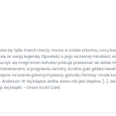
ia się tylko trzech rzeczy: morza w czasie sztormu, nocy bez 
 się ze swoją legendą. Opowieść o jego wczesnej młodości, w
yć się magii imion bohater próbuje przekonać do siebie mist
handrianami, w pragnieniu zemsty, Kvothe gubi gdzieś niewin
ejsce na scenie głównych pisarzy gatunku fantasy i może ko
Anderson. W tej książce żadne słowo nie jest zbędne. […] Jeśl
tej książki. - Orson Scott Card.