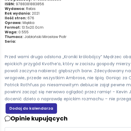
ISBN:
9788381883856
Wydawca:
Rebis
Rok wydania:
2021
Ilość stron:
676
Oprawa:
Miękka
Format:
13.5x20.0cm
Waga:
0.555
Tłumacz:
Jabłoński Mirosław Piotr
Seria:
Przed wami druga odsłona „Kroniki królobójcy” Mędrzec obaw
epickich przygód Kvothe’a, który w zaciszu gospody mierzy
powoli zaczyna nabierać głębszych barw. Zdecydowany naucz
wrogowie, przede wszystkim Ambrose, nie śpią. Goniąc za C
Patrick Rothfuss po niesamowitym debiucie zajął pewne mi
powinni zacząć się nerwowo oglądać przez ramię! - Kevin J. 
docenić dzieło o naprawdę epickim rozmachu – nie przegap 
Opinie kupujących