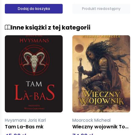
Produkt niedostępny
Dodaj do koszyka
Inne książki z tej kategorii
Moorcock Micheal
Caine Rachel
Wieczny wojownik Tom 1
Wielka Biblioteka Tom 1 Atrament i krew