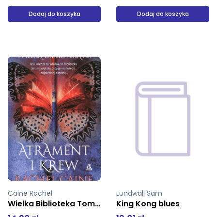
Dodaj do koszyka
Produkt niedostępny
Lundwall Sam
Tolkien J R R
King Kong blues
The Adventures of Tom Bombadil