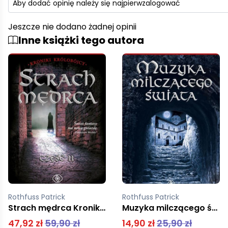
Aby dodać opinię należy się najpierw
zalogować
Jeszcze nie dodano żadnej opinii
Inne książki tego autora
Rothfuss Patrick
Rothfuss Patrick
Muzyka milczącego świata
Imię wiatru
14,90 zł
25,90 zł
55,20 zł
69,00 zł