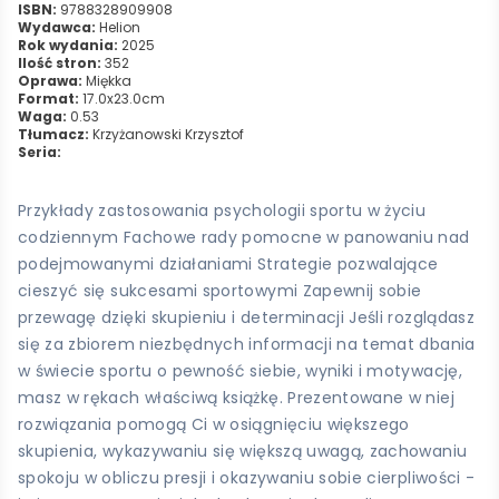
ISBN:
9788328909908
Wydawca:
Helion
Rok wydania:
2025
Ilość stron:
352
Oprawa:
Miękka
Format:
17.0x23.0cm
Waga:
0.53
Tłumacz:
Krzyżanowski Krzysztof
Seria:
Przykłady zastosowania psychologii sportu w życiu
codziennym Fachowe rady pomocne w panowaniu nad
podejmowanymi działaniami Strategie pozwalające
cieszyć się sukcesami sportowymi Zapewnij sobie
przewagę dzięki skupieniu i determinacji Jeśli rozglądasz
się za zbiorem niezbędnych informacji na temat dbania
w świecie sportu o pewność siebie, wyniki i motywację,
masz w rękach właściwą książkę. Prezentowane w niej
rozwiązania pomogą Ci w osiągnięciu większego
skupienia, wykazywaniu się większą uwagą, zachowaniu
spokoju w obliczu presji i okazywaniu sobie cierpliwości -