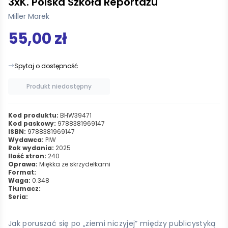
3xK. Polska Szkoła Reportażu
Miller Marek
55,00 zł
Spytaj o dostępność
Produkt niedostępny
Kod produktu:
BHW39471
Kod paskowy:
9788381969147
ISBN:
9788381969147
Wydawca:
PIW
Rok wydania:
2025
Ilość stron:
240
Oprawa:
Miękka ze skrzydełkami
Format:
Waga:
0.348
Tłumacz:
Seria:
Jak poruszać się po „ziemi niczyjej” między publicystyką