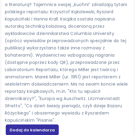
a literaturą? Tajemnice swojej „kuchni” zdradzają tytani
polskiego reportażu: Krzysztof Kąkolewski, Ryszard
Kapuściński i Hanna Krall. Książka została napisana
autorską techniką kolażową, docenioną przez
wykładowców dziennikarstwa Columbia University
(oprócz wywiadów przeprowadzonych specjalnie do tej
publikacji wykorzystano także inne rozmowy z
bohaterami). Wydawnictwo wzbogacają nagrania
(dostępne poprzez kody QR), przeprowadzone przez
Laboratorium Reportażu, którego Miller jest twórcą i
animatorem. Marek Miller (ur. 1951) jest reporterem z
wieloletnim doświadczeniem. Ma na swoim koncie wiele
reportaży książkowych, m.in. "Kto tu wpuścił
dziennikarzy?", "Europa wg Auschwitz. Litzmannstadt
Ghetto", "Co dzień świeży pieniądz, czyli dzieje Bazaru
Różyckiego" i obszernego wywiadu z Ryszardem
Kapuścińskim "Pisanie".