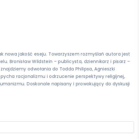
nak nowa jakość eseju. Towarzyszem rozmyślań autora jest
u. Bronisław Wildstein – publicysta, dziennikarz i pisarz –
 znajdziemy odwołania do Todda Philipsa, Agnieszki
pycha racjonalizmu i odrzucenie perspektywy religijnej,
ę humanizmu. Doskonale napisany i prowokujący do dyskusji