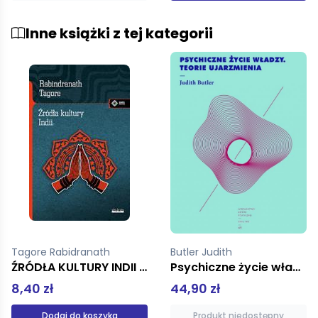
Inne książki z tej kategorii
Butler Judith
Grzybowski Jacek
Psychiczne życie władzy Teorie ujarzmienia
Miecz i pastorał
44,90 zł
49,90 zł
Produkt niedostępny
Dodaj do koszyka