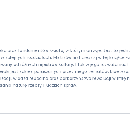
ieka oraz fundamentów świata, w którym on żyje. Jest to jed
olejnych rozdziałach. Mistrzów jest zresztą w tej książce wiel
wany od różnych rejestrów kultury. I tak w jego rozważaniach
roki jest zakres poruszanych przez niego tematów: bioetyka, 
wilizacji, władza feudalna oraz barbarzyństwo rewolucji w imi
ania naturę rzeczy i ludzkich spraw.