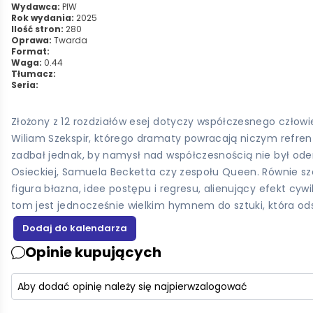
Wydawca:
PIW
Rok wydania:
2025
Ilość stron:
280
Oprawa:
Twarda
Format:
Waga:
0.44
Tłumacz:
Seria:
Złożony z 12 rozdziałów esej dotyczy współczesnego człow
Wiliam Szekspir, którego dramaty powracają niczym refren w k
zadbał jednak, by namysł nad współczesnością nie był oder
Osieckiej, Samuela Becketta czy zespołu Queen. Równie sze
figura błazna, idee postępu i regresu, alienujący efekt cy
tom jest jednocześnie wielkim hymnem do sztuki, która odsł
Opinie kupujących
Aby dodać opinię należy się najpierw
zalogować