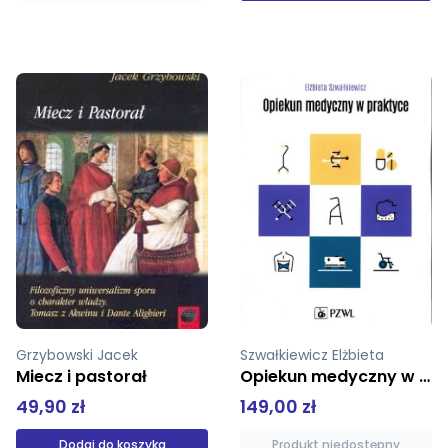
Szwałkiewicz Elżbieta
Crane Tim
Opiekun medyczny w praktyce
Sens wiary Religia z punktu widzenia ateisty
149,00 zł
39,00 zł
Produkt niedostępny
Produkt niedostępny