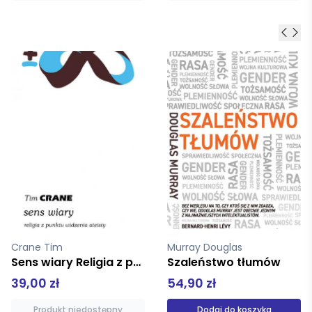
Murray Douglas
Hadot Pierre
Szaleństwo tłumów
Ćwiczenia duchowe i filozofia starożytna
54,90 zł
68,00 zł
Dodaj do koszyka
Produkt niedostępny