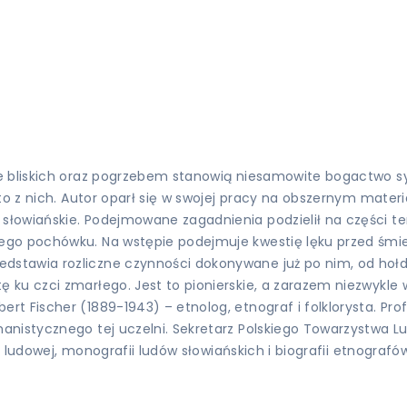
e bliskich oraz pogrzebem stanowią niesamowite bogactwo sy
to z nich. Autor oparł się w swojej pracy na obszernym mater
słowiańskie. Podejmowane zagadnienia podzielił na części t
go pochówku. Na wstępie podejmuje kwestię lęku przed śmierc
dstawia rozliczne czynności dokonywane już po nim, od hoł
 ku czci zmarłego. Jest to pionierskie, a zarazem niezwykle
t Fischer (1889-1943) – etnolog, etnograf i folklorysta. Pro
anistycznego tej uczelni. Sekretarz Polskiego Towarzystwa L
i ludowej, monografii ludów słowiańskich i biografii etnografów