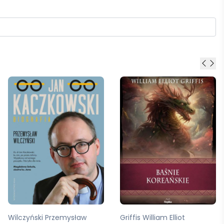
Wilczyński Przemysław
Griffis William Elliot