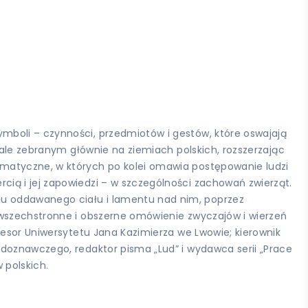
mboli – czynności, przedmiotów i gestów, które oswajają
iale zebranym głównie na ziemiach polskich, rozszerzając
ematyczne, w których po kolei omawia postępowanie ludzi
ią i jej zapowiedzi – w szczególności zachowań zwierząt.
du oddawanego ciału i lamentu nad nim, poprzez
 wszechstronne i obszerne omówienie zwyczajów i wierzeń
fesor Uniwersytetu Jana Kazimierza we Lwowie; kierownik
udoznawczego, redaktor pisma „Lud” i wydawca serii „Prace
 polskich.