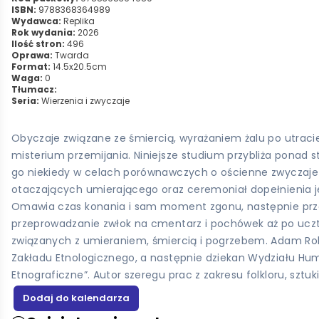
ISBN:
9788368364989
Wydawca:
Replika
Rok wydania:
2026
Ilość stron:
496
Oprawa:
Twarda
Format:
14.5x20.5cm
Waga:
0
Tłumacz:
Seria:
Wierzenia i zwyczaje
Obyczaje związane ze śmiercią, wyrażaniem żalu po utraci
misterium przemijania. Niniejsze studium przybliża ponad s
go niekiedy w celach porównawczych o ościenne zwyczaje 
otaczających umierającego oraz ceremoniał dopełnienia je
Omawia czas konania i sam moment zgonu, następnie prze
przeprowadzanie zwłok na cmentarz i pochówek aż po ucztę
związanych z umieraniem, śmiercią i pogrzebem. Adam Rober
Zakładu Etnologicznego, a następnie dziekan Wydziału Hum
Etnograficzne”. Autor szeregu prac z zakresu folkloru, sztuk