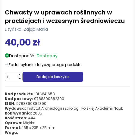
Chwasty w uprawach roślinnych w
pradziejach i wczesnym średniowieczu
Lityńska-Zając Maria
40,00 zł
Dostępność:
Dostępny
Zadaj pytanie dotyczące tego produktu
Dodaj do koszyka
Kod produktu:
BHW41658
Kod paskowy:
9788390882390
ISBN:
9788390882390
Wydawca:
Instytut Archeologii i Etnologii Polskiej Akademii Nauk
Rok wydania:
2005
Ilość stron:
444
Oprawa:
Miękka
Format:
165 x 235 x 25 mm
Waga: