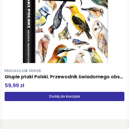
Klimuszko Andrzej Czesław
Głupie ptaki Polski. Przewodnik świadomego obserwatora
Wróćmy do ziół leczniczych
27,30 zł
Produkt niedostępny