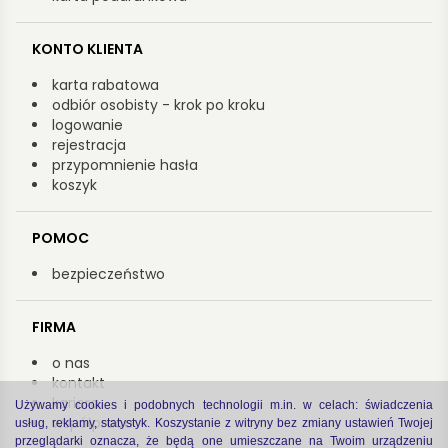
KONTO KLIENTA
karta rabatowa
odbiór osobisty - krok po kroku
logowanie
rejestracja
przypomnienie hasła
koszyk
POMOC
bezpieczeństwo
FIRMA
o nas
kontakt
kariera
Używamy cookies i podobnych technologii m.in. w celach: świadczenia
współpraca
usług, reklamy, statystyk. Koszystanie z witryny bez zmiany ustawień Twojej
przeglądarki oznacza, że będą one umieszczane na Twoim urządzeniu