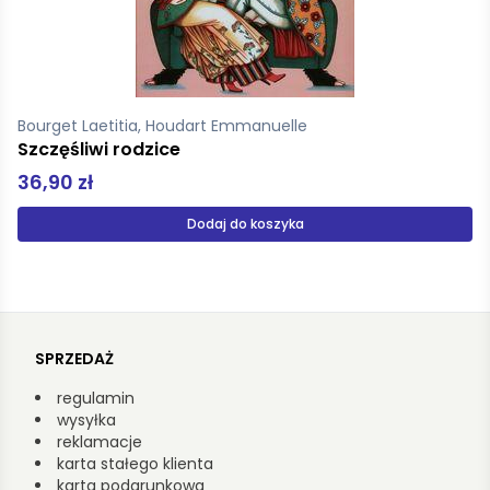
Reddy Swapna
Baletowa Ekipa Urodziny Millie
22,99 zł
Produkt niedostępny
SPRZEDAŻ
regulamin
wysyłka
reklamacje
karta stałego klienta
karta podarunkowa