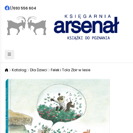
//
693 556 604
Katalog
Dla Dzieci
Felek i Tola Zbir w lesie