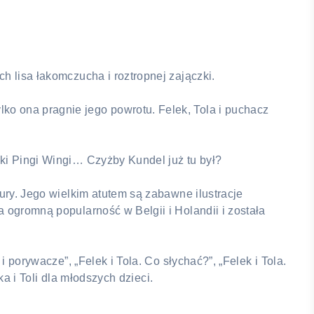
ch lisa łakomczucha i roztropnej zajączki.
ko ona pragnie jego powrotu. Felek, Tola i puchacz
zki Pingi Wingi… Czyżby Kundel już tu był?
tury. Jego wielkim atutem są zabawne ilustracje
a ogromną popularność w Belgii i Holandii i została
i porywacze”, „Felek i Tola. Co słychać?”, „Felek i Tola.
ka i Toli dla młodszych dzieci.