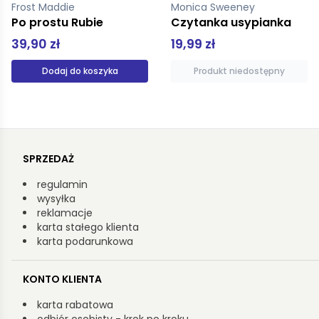
Monica Sweeney
Woźna Mirosława
Czytanka usypianka
Tajemnica motyla (oprawa miękka)
19,99 zł
3,50 zł
Produkt niedostępny
Dodaj do koszyka
SPRZEDAŻ
regulamin
wysyłka
reklamacje
karta stałego klienta
karta podarunkowa
KONTO KLIENTA
karta rabatowa