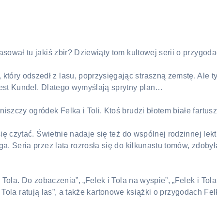
sował tu jakiś zbir? Dziewiąty tom kultowej serii o przygoda
ry odszedł z lasu, poprzysięgając straszną zemstę. Ale tyl
jest Kundel. Dlatego wymyślają sprytny plan…
szczy ogródek Felka i Toli. Ktoś brudzi błotem białe fartus
ię czytać. Świetnie nadaje się też do wspólnej rodzinnej lek
a. Seria przez lata rozrosła się do kilkunastu tomów, zdobył
Tola. Do zobaczenia”, „Felek i Tola na wyspie”, „Felek i Tola 
k i Tola ratują las”, a także kartonowe książki o przygodach Fel