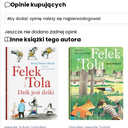
Opinie kupujących
Aby dodać opinię należy się najpierw
zalogować
Jeszcze nie dodano żadnej opinii
Inne książki tego autora
Vanden Heede Sylvia
VandenHeede Sylvia