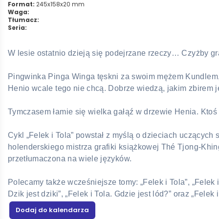
Format:
245x158x20 mm
Waga:
Tłumacz:
Seria:
W lesie ostatnio dzieją się podejrzane rzeczy… Czyżby gra
Pingwinka Pinga Winga tęskni za swoim mężem Kundlem, któ
Henio wcale tego nie chcą. Dobrze wiedzą, jakim zbirem 
Tymczasem łamie się wielka gałąź w drzewie Henia. Ktoś ni
Cykl „Felek i Tola” powstał z myślą o dzieciach uczących s
holenderskiego mistrza grafiki książkowej Thé Tjong-Khing
przetłumaczona na wiele języków.
Polecamy także wcześniejsze tomy: „Felek i Tola”, „Felek i 
Dzik jest dziki”, „Felek i Tola. Gdzie jest lód?” oraz „Fele