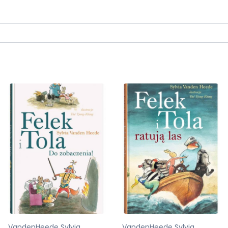
VandenHeede Sylvia
Heede Sylvia Vanden, Tjong-Khing The