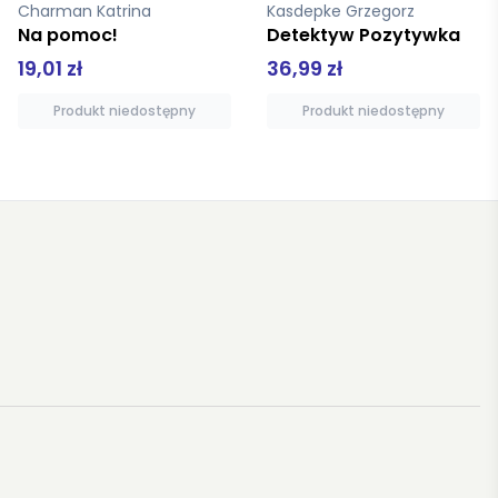
Kasdepke Grzegorz
Detektyw Pozytywka
Mazurek Dąbrowskiego historia naszego hymnu twarda ibis
36,99 zł
19,01 zł
Produkt niedostępny
Dodaj do koszyka