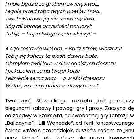
I moje będzie za grobem zwycięstwo!...
Legnie przed tobą twych poetów Troja,
Twe hektorowe jej nie zbawi męstwo.
Bóg mi obronę przyszłości poruczył:
Zabiję – trupa twego będę włóczył! –
A sąd zostawię wiekom. – Bądź zdrów, wieszczu!
Tobą się kończy ta pieśń, dawny boże.
Obmyłem twój laur w słów ognistych deszczu
I pokazałem, że na twojej korze
Pęknięcie serca znać – a w liści dreszczu
Widać, że ci coś próchno duszy porze”…
Twórczość Słowackiego rozpięta jest pomiędzy
biegunami zabawy i powagi, gry i grozy. Zaczyna się
od zabawy w Szekspira, od swobodnej gry fantazji, w
„Balladynie”, „Lilli Wenedzie”, od ferii fantastycznego
świata wróżek, czarodziejek, duszków rodem ze „Snu
nocy letniej”, ale kończy się grozą krwawych