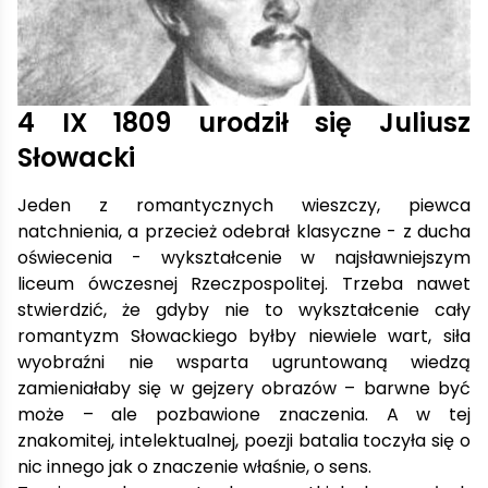
4 IX 1809 urodził się Juliusz
Słowacki
Jeden z romantycznych wieszczy, piewca
natchnienia, a przecież odebrał klasyczne - z ducha
oświecenia - wykształcenie w najsławniejszym
liceum ówczesnej Rzeczpospolitej. Trzeba nawet
stwierdzić, że gdyby nie to wykształcenie cały
romantyzm Słowackiego byłby niewiele wart, siła
wyobraźni nie wsparta ugruntowaną wiedzą
zamieniałaby się w gejzery obrazów – barwne być
może – ale pozbawione znaczenia. A w tej
znakomitej, intelektualnej, poezji batalia toczyła się o
nic innego jak o znaczenie właśnie, o sens.