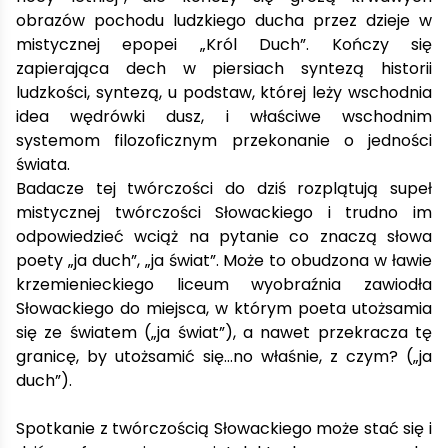
obrazów pochodu ludzkiego ducha przez dzieje w
mistycznej epopei „Król Duch”. Kończy się
zapierająca dech w piersiach syntezą historii
ludzkości, syntezą, u podstaw, której leży wschodnia
idea wędrówki dusz, i właściwe wschodnim
systemom filozoficznym przekonanie o jedności
świata.
Badacze tej twórczości do dziś rozplątują supeł
mistycznej twórczości Słowackiego i trudno im
odpowiedzieć wciąż na pytanie co znaczą słowa
poety „ja duch”, „ja świat”. Może to obudzona w ławie
krzemienieckiego liceum wyobraźnia zawiodła
Słowackiego do miejsca, w którym poeta utożsamia
się ze światem („ja świat”), a nawet przekracza tę
granicę, by utożsamić się…no właśnie, z czym? („ja
duch”).
Spotkanie z twórczością Słowackiego może stać się i