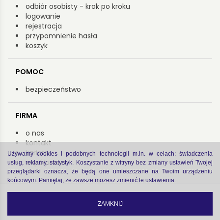
odbiór osobisty - krok po kroku
logowanie
rejestracja
przypomnienie hasła
koszyk
POMOC
bezpieczeństwo
FIRMA
o nas
kontakt
kariera
Używamy cookies i podobnych technologii m.in. w celach: świadczenia
współpraca
usług, reklamy, statystyk. Koszystanie z witryny bez zmiany ustawień Twojej
przeglądarki oznacza, że będą one umieszczane na Twoim urządzeniu
końcowym. Pamiętaj, że zawsze możesz zmienić te ustawienia.
Copyright by Arsenał 2022
zastrzeżenia prawne
|
polityka prywatności
ZAMKNIJ
code by
Software house Cogitech