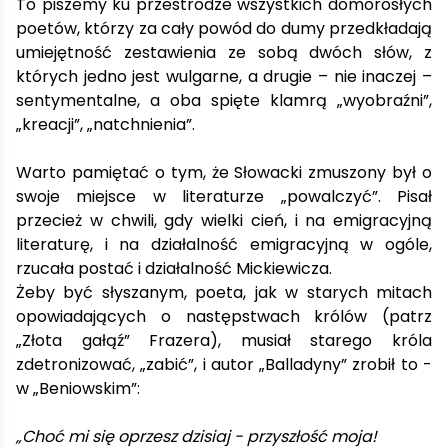
To piszemy ku przestrodze wszystkich domorosłych
poetów, którzy za cały powód do dumy przedkładają
umiejętność zestawienia ze sobą dwóch słów, z
których jedno jest wulgarne, a drugie – nie inaczej –
sentymentalne, a oba spięte klamrą „wyobraźni”,
„kreacji”, „natchnienia”.
Warto pamiętać o tym, że Słowacki zmuszony był o
swoje miejsce w literaturze „powalczyć”. Pisał
przecież w chwili, gdy wielki cień, i na emigracyjną
literaturę, i na działalność emigracyjną w ogóle,
rzucała postać i działalność Mickiewicza.
Żeby być słyszanym, poeta, jak w starych mitach
opowiadających o następstwach królów (patrz
„Złota gałąź” Frazera), musiał starego króla
zdetronizować, „zabić”, i autor „Balladyny” zrobił to -
w „Beniowskim”:
„Choć mi się oprzesz dzisiaj - przyszłość moja!