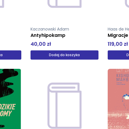
Kaczanowski Adam
Haas de H
Antyhipokamp
Migracje
40,00 zł
119,00 zł
ka
Dodaj do koszyka
D