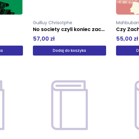
Guilluy Chrisotphe
Mahbubani
No society czyli koniec zachodniej klasy średniej
Czy Zach
57,00 zł
55,00 zł
ka
Dodaj do koszyka
D