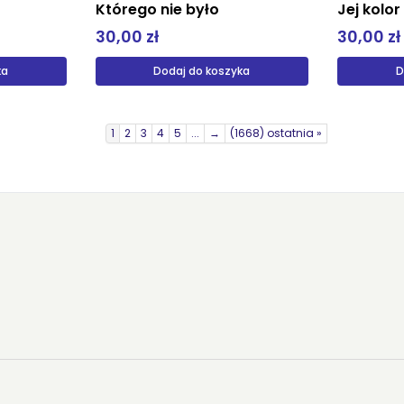
Którego nie było
Jej kolo
30,00 zł
30,00 zł
ka
Dodaj do koszyka
D
1
2
3
4
5
...
→
(1668) ostatnia »