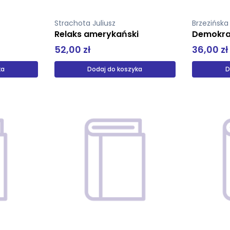
Strachota Juliusz
Brzezińsk
Relaks amerykański
Demokra
52,00 zł
36,00 zł
ka
Dodaj do koszyka
D