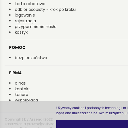
karta rabatowa
odbiór osobisty - krok po kroku
logowanie
rejestracja
przypomnienie hasła
koszyk
POMOC
bezpieczeństwo
FIRMA
o nas
kontakt
kariera
współpraca
Używamy cookies i podobnych technologii m.in.
będą one umieszczane na Twoim urządzeniu k
Copyright by Arsenał 2022
zastrzeżenia prawne
|
polityka prywatności