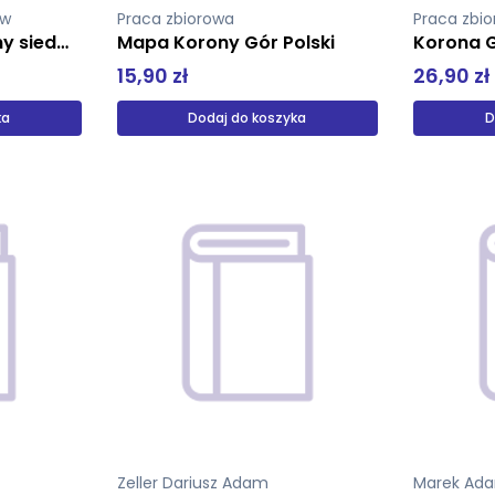
aw
Praca zbiorowa
Praca zbi
Polska w dobie wojny siedmioletniej 1759-1763 część 2
Mapa Korony Gór Polski
15,90 zł
26,90 zł
ka
Dodaj do koszyka
D
Zeller Dariusz Adam
Marek Ad