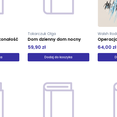
Tokarczuk Olga
Walsh Rod
konałość
Dom dzienny dom nocny
Operacj
59,90 zł
64,00 zł
ka
Dodaj do koszyka
D