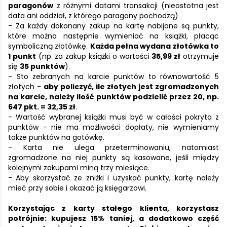
paragonów
z różnymi datami transakcji (nieostotna jest
data ani oddział, z którego paragony pochodzą)
- Za każdy dokonany zakup na kartę nabijane są punkty,
które można następnie wymieniać na książki, płacąc
symboliczną złotówkę.
Każda pełna wydana złotówka to
1 punkt
(np. za zakup książki o wartości
35,99 zł
otrzymuje
się
35 punktów
).
- Sto zebranych na karcie punktów to równowartość 5
złotych -
aby policzyć, ile złotych jest zgromadzonych
na karcie, należy ilość punktów podzielić przez 20, np.
647 pkt. = 32,35 zł
.
- Wartość wybranej książki musi być w całości pokryta z
punktów - nie ma możliwości dopłaty, nie wymieniamy
także punktów na gotówkę.
- Karta nie ulega przeterminowaniu, natomiast
zgromadzone na niej punkty są kasowane, jeśli między
kolejnymi zakupami miną trzy miesiące.
- Aby skorzystać ze zniżki i uzyskać punkty, kartę należy
mieć przy sobie i okazać ją księgarzowi.
Korzystając z karty stałego klienta, korzystasz
potrójnie: kupujesz 15% taniej, a dodatkowo część