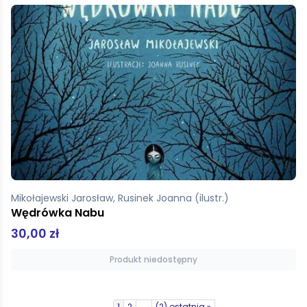
Mikołajewski Jarosław, Rusinek Joanna (ilustr.)
Wędrówka Nabu
30,00 zł
Produkt niedostępny
1
2
→
(2) ostatnia »