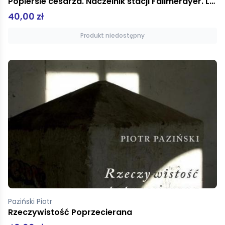
Popiersie cesarza. Naczelnik stacji Fallmerayer. Lewiatan
40,00 zł
Produkt niedostępny
Paziński Piotr
Rzeczywistość Poprzecierana