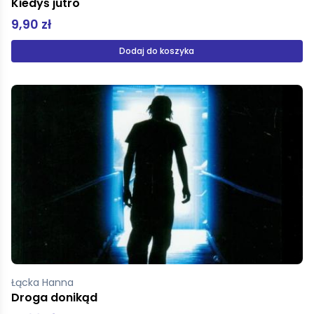
Kiedyś jutro
9,90 zł
Dodaj do koszyka
Łącka Hanna
Droga donikąd