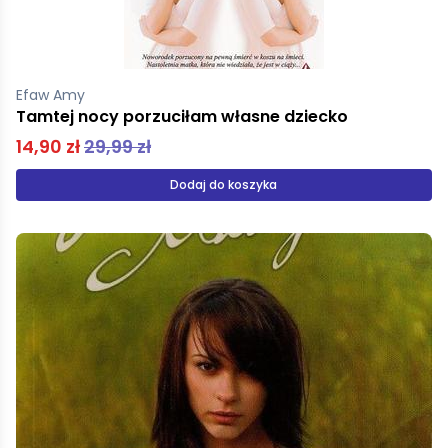
Efaw Amy
Tamtej nocy porzuciłam własne dziecko
14,90 zł
29,99 zł
Dodaj do koszyka