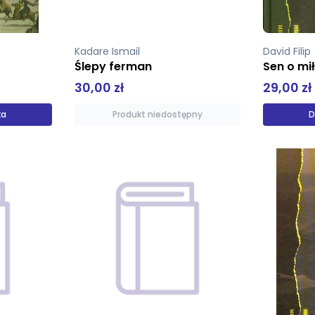
Kadare Ismail
David Filip
Ślepy ferman
Sen o mił
30,00 zł
29,00 zł
ka
Produkt niedostępny
D