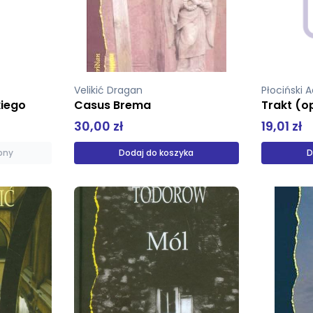
Velikić Dragan
Płociński
kiego
Casus Brema
Trakt (
30,00 zł
19,01 zł
pny
Dodaj do koszyka
D