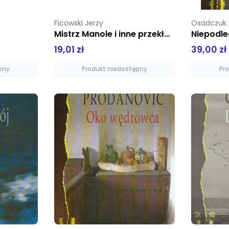
Ficowski Jerzy
Osadczuk
Mistrz Manole i inne przekłady
Niepodle
19,01 zł
39,00 zł
pny
Produkt niedostępny
Pr