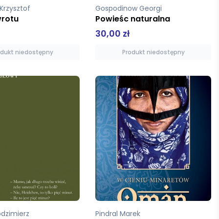
 Krzysztof
Gospodinow Georgi
wrotu
Powieśc naturalna
30,00 zł
odukt niedostępny
Produkt niedostępny
dzimierz
Pindral Marek