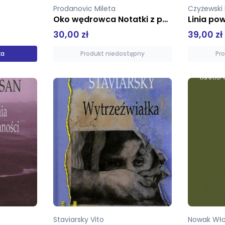
Prodanovic Mileta
Czyżewski
Oko wędrowca Notatki z podróży
Linia po
30,00 zł
39,00 zł
ka
Produkt niedostępny
Pr
Staviarsky Vito
Nowak Wło