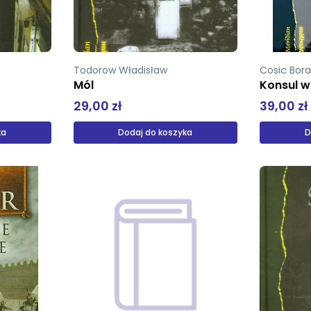
Todorow Władisław
Cosic Bor
Mól
Konsul w
29,00 zł
39,00 zł
ka
Dodaj do koszyka
D