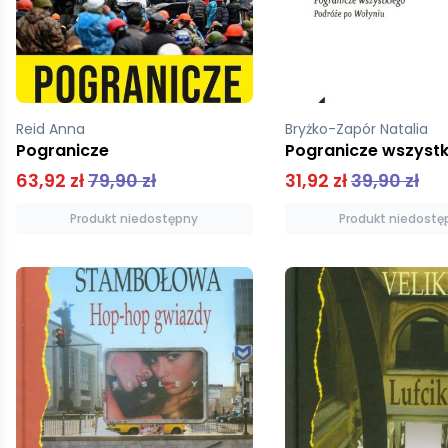
Reid Anna
Bryżko-Zapór Natalia
Pogranicze
Pogranicze wszyst
63,92 zł
79,90 zł
31,92 zł
39,90 zł
Produkt niedostępny
Produkt niedostę