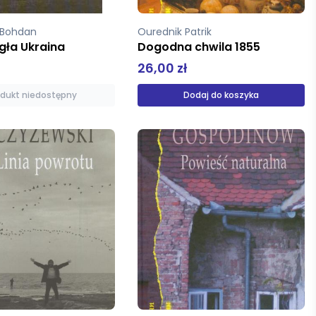
 Bohdan
Ourednik Patrik
gła Ukraina
Dogodna chwila 1855
26,00 zł
odukt niedostępny
Dodaj do koszyka