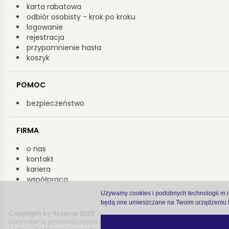
karta rabatowa
odbiór osobisty - krok po kroku
logowanie
rejestracja
przypomnienie hasła
koszyk
POMOC
bezpieczeństwo
FIRMA
o nas
kontakt
kariera
współpraca
Używamy cookies i podobnych technologii m.in.
będą one umieszczane na Twoim urządzeniu k
Copyright by Arsenał 2022
zastrzeżenia prawne
|
polityka prywatności