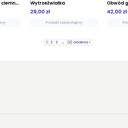
Doniesienia z krainy ciemności
Wytrzeźwiałka
Obwód g
29,00 zł
42,00 zł
pny
Produkt niedostępny
Pr
1
2
3
→
(3) ostatnia »