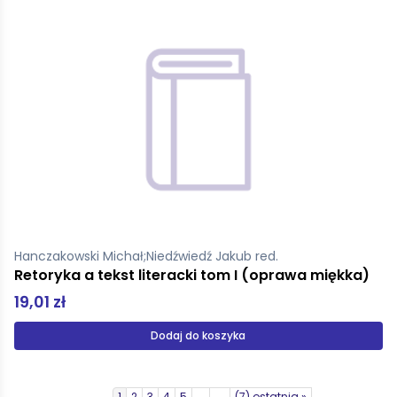
Hanczakowski Michał;Niedźwiedź Jakub red.
Retoryka a tekst literacki tom I (oprawa miękka)
19,01 zł
Dodaj do koszyka
1
2
3
4
5
...
→
(7) ostatnia »