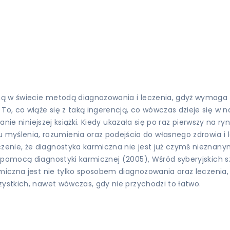
ną w świecie metodą diagnozowania i leczenia, gdyż wymaga 
 co wiąże się z taką ingerencją, co wówczas dzieje się w nas
łanie niniejszej książki. Kiedy ukazała się po raz pierwszy na
ślenia, rozumienia oraz podejścia do własnego zdrowia i le
enie, że diagnostyka karmiczna nie jest już czymś nieznanym
za pomocą diagnostyki karmicznej (2005), Wśród syberyjskic
rmiczna jest nie tylko sposobem diagnozowania oraz leczenia,
zystkich, nawet wówczas, gdy nie przychodzi to łatwo.