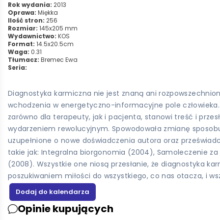
Rok wydania:
2013
Oprawa:
Miękka
Ilość stron:
256
Rozmiar:
145x205 mm
Wydawnictwo:
KOS
Format:
14.5x20.5cm
Waga:
0.31
Tłumacz:
Bremec Ewa
Seria:
Diagnostyka karmiczna nie jest znaną ani rozpowszechnio
wchodzenia w energetyczno-informacyjne pole człowieka. To,
zarówno dla terapeuty, jak i pacjenta, stanowi treść i przes
wydarzeniem rewolucyjnym. Spowodowała zmianę sposobu my
uzupełnione o nowe doświadczenia autora oraz przeświadcz
takie jak: Integralna biorgonomia (2004), Samoleczenie 
(2008). Wszystkie one niosą przesłanie, że diagnostyka ka
poszukiwaniem miłości do wszystkiego, co nas otacza, i ws
Opinie kupujących