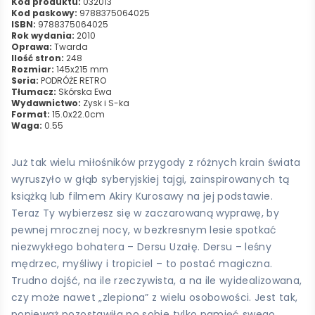
Kod produktu:
032013
Kod paskowy:
9788375064025
ISBN:
9788375064025
Rok wydania:
2010
Oprawa:
Twarda
Ilość stron:
248
Rozmiar:
145x215 mm
Seria:
PODRÓŻE RETRO
Tłumacz:
Skórska Ewa
Wydawnictwo:
Zysk i S-ka
Format:
15.0x22.0cm
Waga:
0.55
Już tak wielu miłośników przygody z różnych krain świata
wyruszyło w głąb syberyjskiej tajgi, zainspirowanych tą
książką lub filmem Akiry Kurosawy na jej podstawie.
Teraz Ty wybierzesz się w zaczarowaną wyprawę, by
pewnej mrocznej nocy, w bezkresnym lesie spotkać
niezwykłego bohatera – Dersu Uzałę. Dersu – leśny
mędrzec, myśliwy i tropiciel – to postać magiczna.
Trudno dojść, na ile rzeczywista, a na ile wyidealizowana,
czy może nawet „zlepiona” z wielu osobowości. Jest tak,
ponieważ pozostawiła po sobie tylko pamięć swego