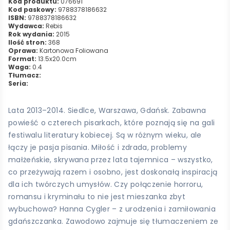
Kod produktu:
076691
Kod paskowy:
9788378186632
ISBN:
9788378186632
Wydawca:
Rebis
Rok wydania:
2015
Ilość stron:
368
Oprawa:
Kartonowa Foliowana
Format:
13.5x20.0cm
Waga:
0.4
Tłumacz:
Seria:
Lata 2013–2014. Siedlce, Warszawa, Gdańsk. Zabawna
powieść o czterech pisarkach, które poznają się na gali
festiwalu literatury kobiecej. Są w różnym wieku, ale
łączy je pasja pisania. Miłość i zdrada, problemy
małżeńskie, skrywana przez lata tajemnica – wszystko,
co przeżywają razem i osobno, jest doskonałą inspiracją
dla ich twórczych umysłów. Czy połączenie horroru,
romansu i kryminału to nie jest mieszanka zbyt
wybuchowa? Hanna Cygler – z urodzenia i zamiłowania
gdańszczanka. Zawodowo zajmuje się tłumaczeniem ze