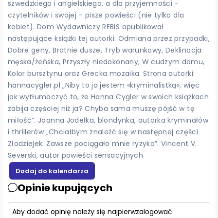
szwedzkiego i angielskiego, a dla przyjemności –
czytelników i swojej – pisze powieści (nie tylko dla
kobiet). Dom Wydawniczy REBIS opublikował
następujące książki tej autorki: Odmiana przez przypadki,
Dobre geny, Bratnie dusze, Tryb warunkowy, Deklinacja
męska/żeńska, Przyszły niedokonany, W cudzym domu,
Kolor bursztynu oraz Grecka mozaika. Strona autorki:
hannacygler.pl „Niby to ja jestem «kryminalistką», więc
jak wytłumaczyć to, że Hanna Cygler w swoich książkach
zabija częściej niż ja? Chyba sama muszę pójść w tę
miłość”. Joanna Jodełka, blondynka, autorka kryminałów
i thrillerów „Chciałbym znaleźć się w następnej części
Złodziejek. Zawsze pociągało mnie ryzyko”. Vincent V.
Severski, autor powieści sensacyjnych
Opinie kupujących
Aby dodać opinię należy się najpierw
zalogować