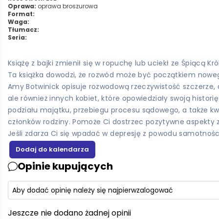
Oprawa:
oprawa broszurowa
Format:
Waga:
Tłumacz:
Seria:
Książę z bajki zmienił się w ropuchę lub uciekł ze Śpiącą Kró
Ta książka dowodzi, że rozwód może być początkiem noweg
Amy Botwinick opisuje rozwodową rzeczywistość szczerze, 
ale również innych kobiet, które opowiedziały swoją hist
podziału majątku, przebiegu procesu sądowego, a także kw
członków rodziny. Pomoże Ci dostrzec pozytywne aspekty za
Jeśli zdarza Ci się wpadać w depresję z powodu samotności,
Opinie kupujących
Aby dodać opinię należy się najpierw
zalogować
Jeszcze nie dodano żadnej opinii