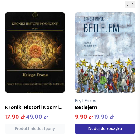
Bryll Ernest
Deraniyagala Sonali
Betlejem
Tsunami
9,90 zł
19,90 zł
14,99 zł
33,00 zł
Dodaj do koszyka
Dodaj do koszyka