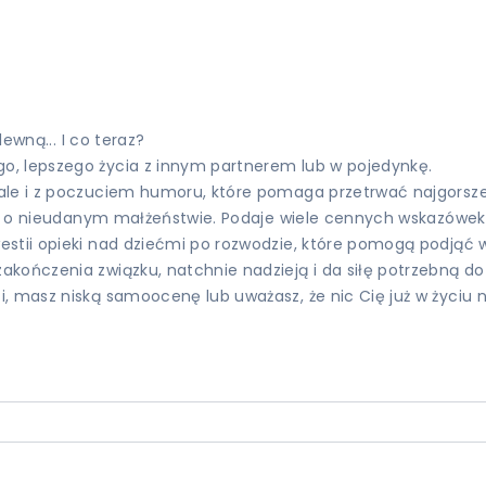
lewną... I co teraz?
o, lepszego życia z innym partnerem lub w pojedynkę.
ale i z poczuciem humoru, które pomaga przetrwać najgorsze c
orię o nieudanym małżeństwie. Podaje wiele cennych wskazów
estii opieki nad dziećmi po rozwodzie, które pomogą podjąć
kończenia związku, natchnie nadzieją i da siłę potrzebną do 
 masz niską samoocenę lub uważasz, że nic Cię już w życiu ni