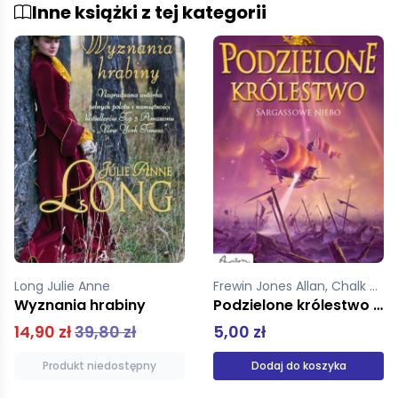
Inne książki z tej kategorii
Frewin Jones Allan, Chalk Gary
Majewski Szymon
Podzielone królestwo 5 Sargassowe niebo
SHOWman czyli spowiedź świra
5,00 zł
19,01 zł
Dodaj do koszyka
Dodaj do koszyka