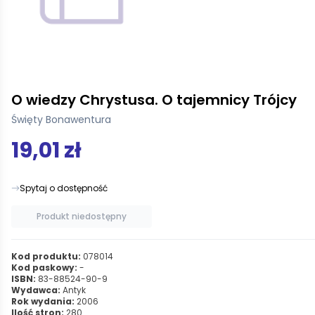
O wiedzy Chrystusa. O tajemnicy Trójcy
Święty Bonawentura
19,01 zł
Spytaj o dostępność
Produkt niedostępny
Kod produktu:
078014
Kod paskowy:
-
ISBN:
83-88524-90-9
Wydawca:
Antyk
Rok wydania:
2006
Ilość stron:
280