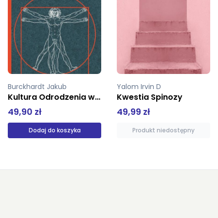
Yalom Irvin D
Baudrillard Jean
Odrodzenia we Włoszech
Kwestia Spinozy
Dlaczego wszys
49,99 zł
24,90 zł
Produkt niedostępny
Produkt niedostępny