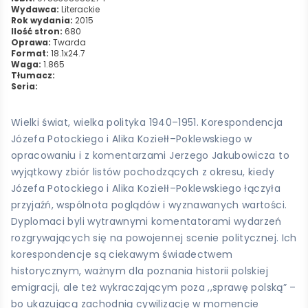
Wydawca:
Literackie
Rok wydania:
2015
Ilość stron:
680
Oprawa:
Twarda
Format:
18.1x24.7
Waga:
1.865
Tłumacz:
Seria:
Wielki świat, wielka polityka 1940–1951. Korespondencja
Józefa Potockiego i Alika Koziełł–Poklewskiego w
opracowaniu i z komentarzami Jerzego Jakubowicza to
wyjątkowy zbiór listów pochodzących z okresu, kiedy
Józefa Potockiego i Alika Koziełł–Poklewskiego łączyła
przyjaźń, wspólnota poglądów i wyznawanych wartości.
Dyplomaci byli wytrawnymi komentatorami wydarzeń
rozgrywających się na powojennej scenie politycznej. Ich
korespondencje są ciekawym świadectwem
historycznym, ważnym dla poznania historii polskiej
emigracji, ale też wykraczającym poza ,,sprawę polską” –
bo ukazującą zachodnią cywilizację w momencie