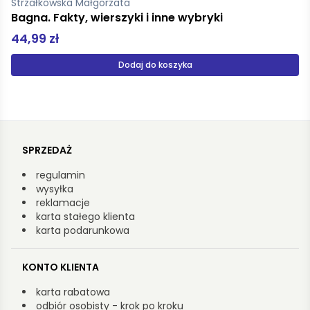
Widmark Martin
Święta w Valleby Niespodziewane prezenty
39,90 zł
Produkt niedostępny
SPRZEDAŻ
regulamin
wysyłka
reklamacje
karta stałego klienta
karta podarunkowa
KONTO KLIENTA
karta rabatowa
odbiór osobisty - krok po kroku