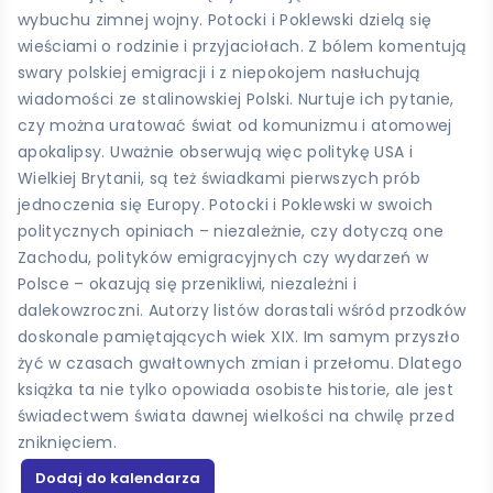
wybuchu zimnej wojny. Potocki i Poklewski dzielą się
wieściami o rodzinie i przyjaciołach. Z bólem komentują
swary polskiej emigracji i z niepokojem nasłuchują
wiadomości ze stalinowskiej Polski. Nurtuje ich pytanie,
czy można uratować świat od komunizmu i atomowej
apokalipsy. Uważnie obserwują więc politykę USA i
Wielkiej Brytanii, są też świadkami pierwszych prób
jednoczenia się Europy. Potocki i Poklewski w swoich
politycznych opiniach – niezależnie, czy dotyczą one
Zachodu, polityków emigracyjnych czy wydarzeń w
Polsce – okazują się przenikliwi, niezależni i
dalekowzroczni. Autorzy listów dorastali wśród przodków
doskonale pamiętających wiek XIX. Im samym przyszło
żyć w czasach gwałtownych zmian i przełomu. Dlatego
książka ta nie tylko opowiada osobiste historie, ale jest
świadectwem świata dawnej wielkości na chwilę przed
zniknięciem.