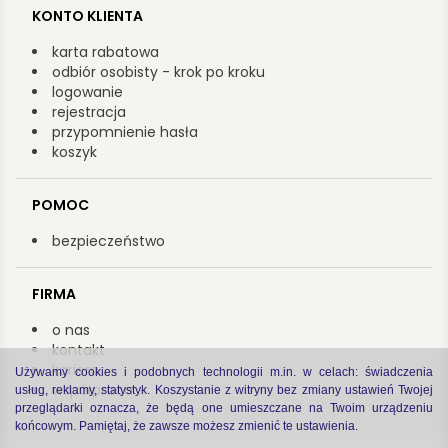
KONTO KLIENTA
karta rabatowa
odbiór osobisty - krok po kroku
logowanie
rejestracja
przypomnienie hasła
koszyk
POMOC
bezpieczeństwo
FIRMA
o nas
kontakt
kariera
Używamy cookies i podobnych technologii m.in. w celach: świadczenia
współpraca
usług, reklamy, statystyk. Koszystanie z witryny bez zmiany ustawień Twojej
przeglądarki oznacza, że będą one umieszczane na Twoim urządzeniu
końcowym. Pamiętaj, że zawsze możesz zmienić te ustawienia.