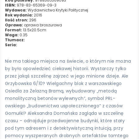
Kod paskowy:
9788365369093
ISBN:
978-83-65369-09-3
Wydawca:
Wydawnictwo Krytyki Politycznej
Rok wydania:
2016
Ilość stron:
296
Oprawa:
oprawa broszurowa
Format:
13.5x20.5cm
Waga:
0.35
Tłumacz:
Seria:
Nie ma takiego miejsca na świecie, o którym nie można
by było opowiedzieć ciekawej historii. Wystarczy tylko
przez jakąś szczelinę zajrzeć w jego minione dzieje. Ale
Grzybowska 6/10? Wielgachny blok z warszawskiego
Osiedla za Żelazną Bramą, wybudowany „metodą
monolityczną betonów wylewnych”, symbol PRL-
owskiego „budownictwa uspołecznionego” z czasów
Gomułki? Aleksandra Domańska zagląda w szczelinę
czasu – odnajduje przedwojenne budynki, które stały
pod tym adresem i z detektywistyczną intuicją, przy
pomocy wyszperanych drobnych artefaktów tamtego