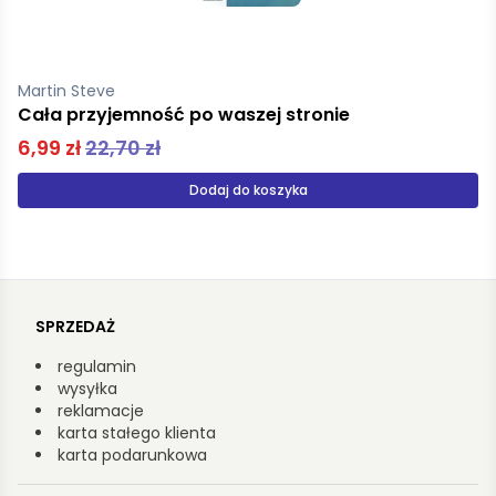
Angier Carole
Ciszo, przemów. Szukając W.G. Sebalda
15,00 zł
30,00 zł
Dodaj do koszyka
SPRZEDAŻ
regulamin
wysyłka
reklamacje
karta stałego klienta
karta podarunkowa