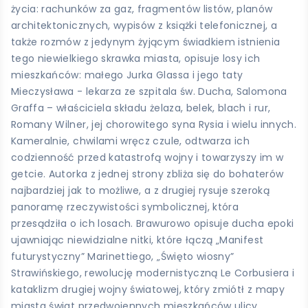
życia: rachunków za gaz, fragmentów listów, planów
architektonicznych, wypisów z książki telefonicznej, a
także rozmów z jedynym żyjącym świadkiem istnienia
tego niewielkiego skrawka miasta, opisuje losy ich
mieszkańców: małego Jurka Glassa i jego taty
Mieczysława - lekarza ze szpitala św. Ducha, Salomona
Graffa – właściciela składu żelaza, belek, blach i rur,
Romany Wilner, jej chorowitego syna Rysia i wielu innych.
Kameralnie, chwilami wręcz czule, odtwarza ich
codzienność przed katastrofą wojny i towarzyszy im w
getcie. Autorka z jednej strony zbliża się do bohaterów
najbardziej jak to możliwe, a z drugiej rysuje szeroką
panoramę rzeczywistości symbolicznej, która
przesądziła o ich losach. Brawurowo opisuje ducha epoki
ujawniając niewidzialne nitki, które łączą „Manifest
futurystyczny” Marinettiego, „Święto wiosny”
Strawińskiego, rewolucję modernistyczną Le Corbusiera i
kataklizm drugiej wojny światowej, który zmiótł z mapy
miasta świat przedwojennych mieszkańców ulicy