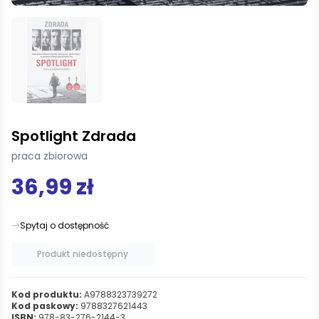
Spotlight Zdrada
praca zbiorowa
36,99 zł
Spytaj o dostępność
Produkt niedostępny
Kod produktu:
A9788323739272
Kod paskowy:
9788327621443
ISBN:
978-83-276-2144-3