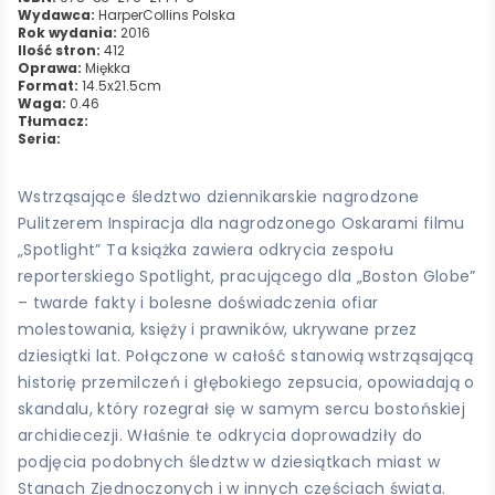
Wydawca:
HarperCollins Polska
Rok wydania:
2016
Ilość stron:
412
Oprawa:
Miękka
Format:
14.5x21.5cm
Waga:
0.46
Tłumacz:
Seria:
Wstrząsające śledztwo dziennikarskie nagrodzone
Pulitzerem Inspiracja dla nagrodzonego Oskarami filmu
„Spotlight” Ta książka zawiera odkrycia zespołu
reporterskiego Spotlight, pracującego dla „Boston Globe”
– twarde fakty i bolesne doświadczenia ofiar
molestowania, księży i prawników, ukrywane przez
dziesiątki lat. Połączone w całość stanowią wstrząsającą
historię przemilczeń i głębokiego zepsucia, opowiadają o
skandalu, który rozegrał się w samym sercu bostońskiej
archidiecezji. Właśnie te odkrycia doprowadziły do
podjęcia podobnych śledztw w dziesiątkach miast w
Stanach Zjednoczonych i w innych częściach świata.