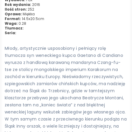
Rok wydania:
2016
Ilość stron:
252
Oprawa:
Miękka
Format:
14.5x20.5cm
Waga:
0.28
Tłumacz:
Seria:
Młody, artystycznie usposobiony i pełniący rolę
tłumacza syn weneckiego kupca Gaetano di Candiano
wyrusza z handlową karawaną mandaryna Czang-fu-
tse ze stolicy mongolskiego imperium Karakorum na
zachód w kierunku Europy. Nieświadomy rzeczywistych,
szpiegowskich zamiarów chińskich kupców, ma nadzieję
dotrzeć na Śląsk do Trzebnicy, gdzie w tamtejszym
klasztorze przebywa jego ukochana Beatrycze Montani,
zesłana tam na „koniec świata” z nad błękitnej
weneckiej laguny wskutek zabiegów jego własnego ojca.
W tym samym czasie z przeciwnego kierunku podąża na
Śląsk inny orszak, o wiele liczniejszy i dostojniejszy, na