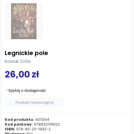
Legnickie pole
Kossak Zofia
26,00 zł
Spytaj o dostępność
Produkt niedostępny
Kod produktu:
A011344
Kod paskowy:
9788321119922
ISBN:
978-83-211-1992-2
Wydawca:
Pax