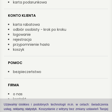
karta podarunkowa
KONTO KLIENTA
karta rabatowa
odbiór osobisty - krok po kroku
logowanie
rejestracja
przypomnienie hasła
koszyk
POMOC
bezpieczeństwo
FIRMA
o nas
kontakt
kariera
Używamy cookies i podobnych technologii m.in. w celach: świadczenia
współpraca
usług, reklamy, statystyk. Koszystanie z witryny bez zmiany ustawień Twojej