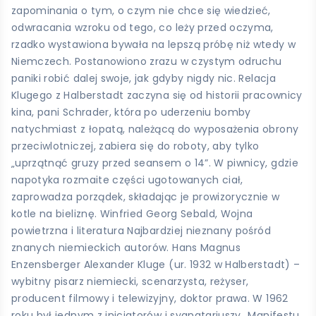
zapominania o tym, o czym nie chce się wiedzieć,
odwracania wzroku od tego, co leży przed oczyma,
rzadko wystawiona bywała na lepszą próbę niż wtedy w
Niemczech. Postanowiono zrazu w czystym odruchu
paniki robić dalej swoje, jak gdyby nigdy nic. Relacja
Klugego z Halberstadt zaczyna się od historii pracownicy
kina, pani Schrader, która po uderzeniu bomby
natychmiast z łopatą, należącą do wyposażenia obrony
przeciwlotniczej, zabiera się do roboty, aby tylko
„uprzątnąć gruzy przed seansem o 14”. W piwnicy, gdzie
napotyka rozmaite części ugotowanych ciał,
zaprowadza porządek, składając je prowizorycznie w
kotle na bieliznę. Winfried Georg Sebald, Wojna
powietrzna i literatura Najbardziej nieznany pośród
znanych niemieckich autorów. Hans Magnus
Enzensberger Alexander Kluge (ur. 1932 w Halberstadt) –
wybitny pisarz niemiecki, scenarzysta, reżyser,
producent filmowy i telewizyjny, doktor prawa. W 1962
roku był jednym z inicjatorów i sygnatariuszy „Manifestu