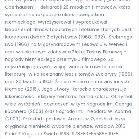
Oberhausen” – deklaracji 26 młodych filmowców, która
symbolicznie rozpoczęła okres nowego kina
niemieckiego. Wyreżyserował i wyprodukował
kilkadziesiąt filmów fabularnych i dokumentalnych. Jest
laureatem dwóch Złotych Lwów (1968, 1982) i Srebrnego
Lwa (1966) na Międzynarodowym Festiwalu w Wenecji
oraz wielokrotnym zdobywcą Złotej Taśmy Filmowej –
nagrody niemieckiego przemysłu filmowego. Za
najważniejszą część swojej twórczości uważa jednak
literaturę. W Polsce znany jest z tomów Życiorysy (1966)
oraz 30 kwietnia 1945. Śmierć Hitlera i narodziny innych
Niemiec (2016). Jego utwory literackie charakteryzuje
lakoniczność i eksperymentalna forma kolażu. Otrzymał
wiele wyróżnień i odznaczeń, w tym Nagrodę im. Georga
Büchnera (2003) oraz Nagrodę im. Theodora W. Adorna
(2009). Przekład i posłowie: Arkadiusz Żychliński Język
oryginału: niemiecki Wydanie pierwsze, Wrocław 2016
Seria: Z Kraju i ze Świata ISBN: 978-83-65588-09-8