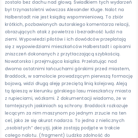
zostało bez dachu nad głową. Świadkiem tych wydarzeń
był trzynastoletni wówczas Alexander Kluge. Nalot na
Halberstadt nie jest książką wspomnieniową. To zbiór
krótkich, pozbawionych autorskiego komentarza relacji,
obrazujących atak z powietrza i bezradność ludzi na
ziemi. Wypowiedzi pilotów i ich dowódców przeplatają
się z wypowiedziami mieszkańców Halberstadt i opisami
zniszczeń dokonanych z przytłaczającą szybkością.
Nowatorska i przejmująca książka. Przelatując nad
dwoma ostatnimi łańcuchami górskimi przed miastem,
Braddock, w samolocie prowadzącym pierwszą formację
bojową, widzi długą aleję przeciętą linią kolejową. Aleją
tą śpieszą w kierunku górskiego lasu mieszkańcy miasta
z rupieciami, wózkami. Z dokumentacji wiadomo, że w
tamtejszych jaskiniach są schrony. Braddock rozkazuje
lecącym za nim maszynom po jednym zrzucie na ten
cel, jako że się akurat nadarza. To jedna z nielicznych
„osobistych” decyzji, jakie zostają podjęte w trakcie
całego nalotu. (fragment) Ludzka zdolność do