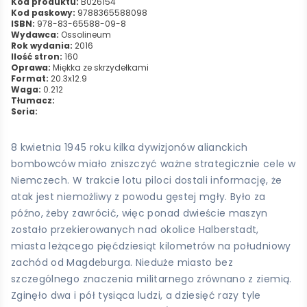
Kod produktu:
B026154
Kod paskowy:
9788365588098
ISBN:
978-83-65588-09-8
Wydawca:
Ossolineum
Rok wydania:
2016
Ilość stron:
160
Oprawa:
Miękka ze skrzydełkami
Format:
20.3x12.9
Waga:
0.212
Tłumacz:
Seria:
8 kwietnia 1945 roku kilka dywizjonów alianckich
bombowców miało zniszczyć ważne strategicznie cele w
Niemczech. W trakcie lotu piloci dostali informację, że
atak jest niemożliwy z powodu gęstej mgły. Było za
późno, żeby zawrócić, więc ponad dwieście maszyn
zostało przekierowanych nad okolice Halberstadt,
miasta leżącego pięćdziesiąt kilometrów na południowy
zachód od Magdeburga. Nieduże miasto bez
szczególnego znaczenia militarnego zrównano z ziemią.
Zginęło dwa i pół tysiąca ludzi, a dziesięć razy tyle