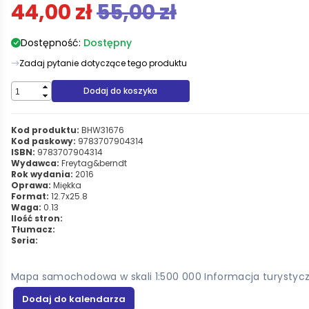
44,00 zł
55,00 zł
Dostępność:
Dostępny
Zadaj pytanie dotyczące tego produktu
Dodaj do koszyka
Kod produktu:
BHW31676
Kod paskowy:
9783707904314
ISBN:
9783707904314
Wydawca:
Freytag&berndt
Rok wydania:
2016
Oprawa:
Miękka
Format:
12.7x25.8
Waga:
0.13
Ilość stron:
Tłumacz:
Seria:
Mapa samochodowa w skali 1:500 000 Informacja turystyc