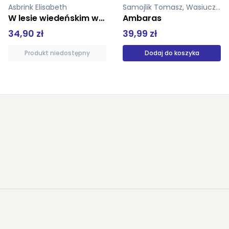
Samojlik Tomasz, Wasiuczyńska Elżbieta (ilustr.)
Klabouchova Petra
Ambaras
Źródła Wełtawy
39,99 zł
50,00 zł
Dodaj do koszyka
Produkt niedostępny