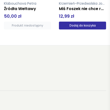
Krzemień-Przedwolska Joanna
Schulz Bruno
Miś Foszek nie chce robić siusiu na nocniczek
Sklepy cynamonowe
12,99 zł
34,90 zł
Dodaj do koszyka
Produkt niedostępny