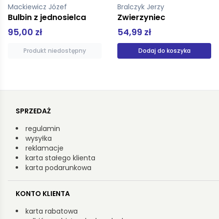
Bralczyk Jerzy
Asbrink Elisabeth
Zwierzyniec
W lesie wiedeńskim wciąż szumią drzewa
54,99 zł
34,90 zł
Dodaj do koszyka
Produkt niedostępny
SPRZEDAŻ
regulamin
wysyłka
reklamacje
karta stałego klienta
karta podarunkowa
KONTO KLIENTA
karta rabatowa