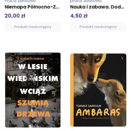
praca zbiorowa
praca zbiorowa
Nauka i zabawa. Dodawanie i odejmowanie. Zabawa z liczbami
4-latek bawi się i poznaje świat
4,50 zł
12,99 zł
Produkt niedostępny
Produkt niedostępny