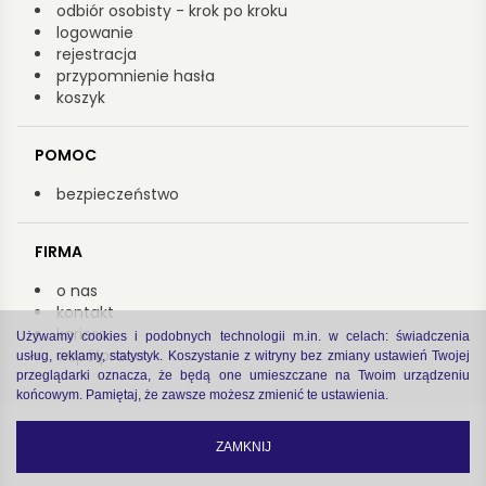
odbiór osobisty - krok po kroku
logowanie
rejestracja
przypomnienie hasła
koszyk
POMOC
bezpieczeństwo
FIRMA
o nas
kontakt
kariera
Używamy cookies i podobnych technologii m.in. w celach: świadczenia
współpraca
usług, reklamy, statystyk. Koszystanie z witryny bez zmiany ustawień Twojej
przeglądarki oznacza, że będą one umieszczane na Twoim urządzeniu
końcowym. Pamiętaj, że zawsze możesz zmienić te ustawienia.
Copyright by Arsenał 2022
zastrzeżenia prawne
|
polityka prywatności
ZAMKNIJ
code by
Software house Cogitech