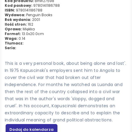
Kod produktu:
BHW27598
Kod paskowy:
9780141186788
ISBN:
9780141186788
Wydawca:
Penguin Books
Rok wydania:
2001
Ilość stron:
162
Oprawa:
Miękka
Format:
13.0x20.0cm
Waga:
0.14
Tłumacz:
Seria:
This is a very personal book, about being alone and lost'.
In 1975 Kapuscinski's employers sent him to Angola to
cover the civil war that had broken out after
independence. For months he watched as Luanda and
then the rest of the country collapsed into a civil war
that was in the author's words 'sloppy, dogged and
cruel'. In his account, Kapuscinski demonstrates an
extraordinary capacity to describe and to explain the
individual meaning of grand political abstractions.