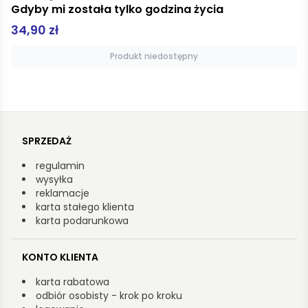
na życia
Ponad wszelką wątpliwość
9,90 zł
tępny
Dodaj do kosz
SPRZEDAŻ
regulamin
wysyłka
reklamacje
karta stałego klienta
karta podarunkowa
KONTO KLIENTA
karta rabatowa
odbiór osobisty - krok po kroku