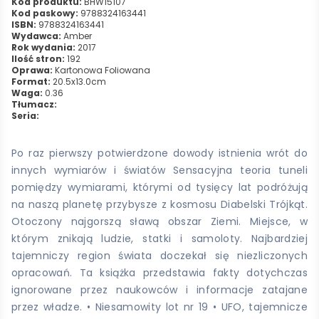
Kod produktu:
BHW15107
Kod paskowy:
9788324163441
ISBN:
9788324163441
Wydawca:
Amber
Rok wydania:
2017
Ilość stron:
192
Oprawa:
Kartonowa Foliowana
Format:
20.5x13.0cm
Waga:
0.36
Tłumacz:
Seria:
Po raz pierwszy potwierdzone dowody istnienia wrót do
innych wymiarów i światów Sensacyjna teoria tuneli
pomiędzy wymiarami, którymi od tysięcy lat podróżują
na naszą planetę przybysze z kosmosu Diabelski Trójkąt.
Otoczony najgorszą sławą obszar Ziemi. Miejsce, w
którym znikają ludzie, statki i samoloty. Najbardziej
tajemniczy region świata doczekał się niezliczonych
opracowań. Ta książka przedstawia fakty dotychczas
ignorowane przez naukowców i informacje zatajane
przez władze. • Niesamowity lot nr 19 • UFO, tajemnicze