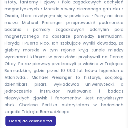
istoty, fantomy i zjawy • Pola zagadkowych odchyleń
magnetycznych • Morskie stwory nieznanego gatunku •
Osada, która rozpłynęła się w powietrzu • Ruiny na dnie
morza Michael Preisinger przeprowadził podmorskie
badania i pomiary zagadkowych odchyleń pola
magnetycznego na obszarze pomiędzy Bermudami,
Florydą i Puerto Rico. Ich szokujące wyniki dowodzą, że
głębiny morskie w tym rejonie kryją tunele między
wymiarami, którymi w przeszłości przybywali na Ziemię
Obcy. Po raz pierwszy przekroczyli je właśnie w Trójkącie
Bermudzkim, gdzie przed 10 000 lat leżała legendarna
Atlantyda... Michael Preisinger to historyk, socjolog,
dziennikarz, pisarz, wykładowca uniwersytecki, a
jednocześnie instruktor nurkowania i badacz
niezwykłych zjawisk i fenomenów. Jest największym
obok Charlesa Berlitza autorytetem w badaniach
zagadki Trójkąta Bermudzkiego.