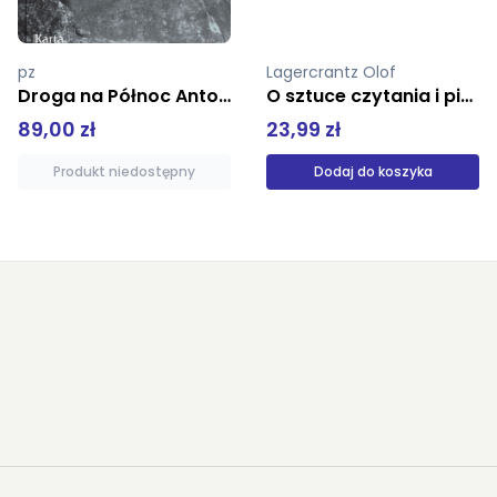
Lagercrantz Olof
Starnone Domenico
O sztuce czytania i pisania
Sznurówki
23,99 zł
34,99 zł
Dodaj do koszyka
Produkt niedostępny