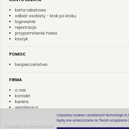
karta rabatowa
odbiór osobisty - krok po kroku
logowanie
rejestracja
przypomnienie hasła
koszyk
POMOC
bezpieczeństwo
FIRMA
o nas
kontakt
kariera
współpraca
Używamy cookies i podobnych technologii m.in.
będą one umieszczane na Twoim urządzeniu k
Copyright by Arsenał 2022