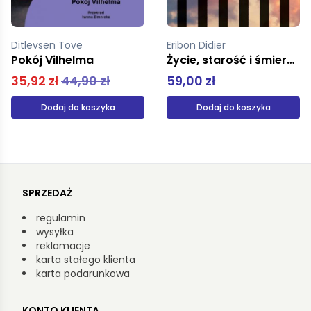
Eribon Didier
pz
Życie, starość i śmierć kobiety z ludu
Droga na Północ Antologia norweskiej literatury faktu tw
59,00 zł
89,00 zł
Dodaj do koszyka
Produkt niedostępny
SPRZEDAŻ
regulamin
wysyłka
reklamacje
karta stałego klienta
karta podarunkowa
KONTO KLIENTA