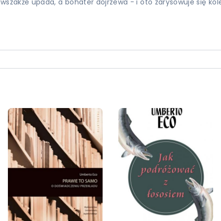
akże upada, a bohater dojrzewa - i oto zarysowuje się kolejn