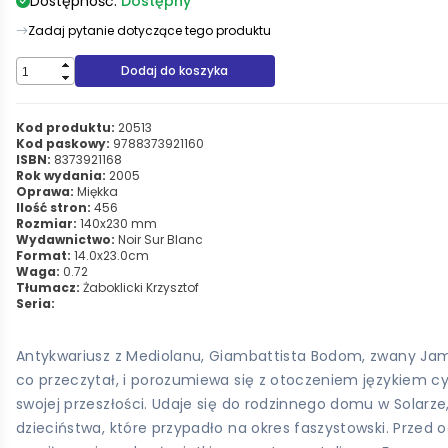
Dostępność:
Dostępny
Zadaj pytanie dotyczące tego produktu
Dodaj do koszyka
Kod produktu:
20513
Kod paskowy:
9788373921160
ISBN:
8373921168
Rok wydania:
2005
Oprawa:
Miękka
Ilość stron:
456
Rozmiar:
140x230 mm
Wydawnictwo:
Noir Sur Blanc
Format:
14.0x23.0cm
Waga:
0.72
Tłumacz:
Żaboklicki Krzysztof
Seria:
Antykwariusz z Mediolanu, Giambattista Bodom, zwany Jambo
co przeczytał, i porozumiewa się z otoczeniem językiem cyt
swojej przeszłości. Udaje się do rodzinnego domu w Solarz
dzieciństwa, które przypadło na okres faszystowski. Przed