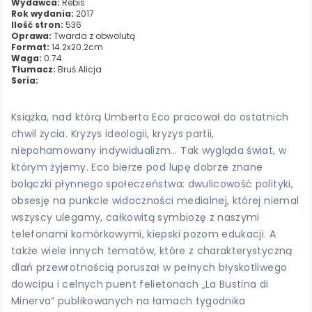
Wydawca:
Rebis
Rok wydania:
2017
Ilość stron:
536
Oprawa:
Twarda z obwolutą
Format:
14.2x20.2cm
Waga:
0.74
Tłumacz:
Bruś Alicja
Seria:
Książka, nad którą Umberto Eco pracował do ostatnich
chwil życia. Kryzys ideologii, kryzys partii,
niepohamowany indywidualizm… Tak wygląda świat, w
którym żyjemy. Eco bierze pod lupę dobrze znane
bolączki płynnego społeczeństwa: dwulicowość polityki,
obsesję na punkcie widoczności medialnej, której niemal
wszyscy ulegamy, całkowitą symbiozę z naszymi
telefonami komórkowymi, kiepski pozom edukacji. A
także wiele innych tematów, które z charakterystyczną
dlań przewrotnością poruszał w pełnych błyskotliwego
dowcipu i celnych puent felietonach „La Bustina di
Minerva” publikowanych na łamach tygodnika