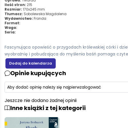
Oprawa:
Twarda
Ilość stron:
215
Rozmiar:
170x245 mm
Tłumacz:
Sobolewska Magdalena
Wydawnictwo:
Fronda
Format:
Waga:
Seria:
Fascynująca opowieść o przygodach królewskiej córki i dzi
wyobraźnię i pobudzająca do myślenia baśń pomaga czytel
Opinie kupujących
Aby dodać opinię należy się najpierw
zalogować
Jeszcze nie dodano żadnej opinii
Inne książki z tej kategorii