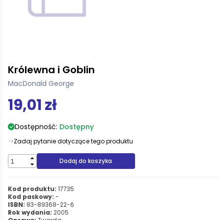
Królewna i Goblin
MacDonald George
19,01 zł
Dostępność:
Dostępny
Zadaj pytanie dotyczące tego produktu
Dodaj do koszyka
Kod produktu:
17735
Kod paskowy:
-
ISBN:
83-89368-22-6
Rok wydania:
2005