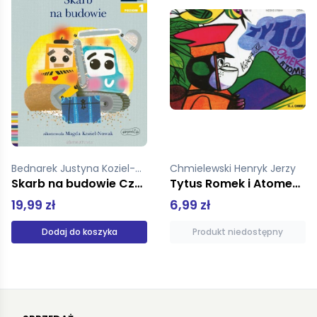
Chmielewski Henryk Jerzy
Springer Nancy
Tytus Romek i Atomek 12 Operacja Bieszczady
Enola Holmes Sprawa zaginionego markiza
6,99 zł
34,99 zł
Produkt niedostępny
Produkt niedostępny