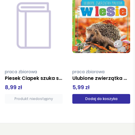
praca zbiorowa
Goscinny Rene
Ulubione zwierzątka malucha W lesie
Mikołajek Święta są strasznie fajne
5,99 zł
34,99 zł
Dodaj do koszyka
Produkt niedostępny