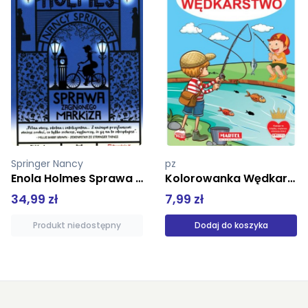
pz
praca zbiorowa
Kolorowanka Wędkarstwo
Piesek Ciapek szuka smakołyka. Naciśnij, ja zapiszczę!
7,99 zł
8,99 zł
Dodaj do koszyka
Produkt niedostępny