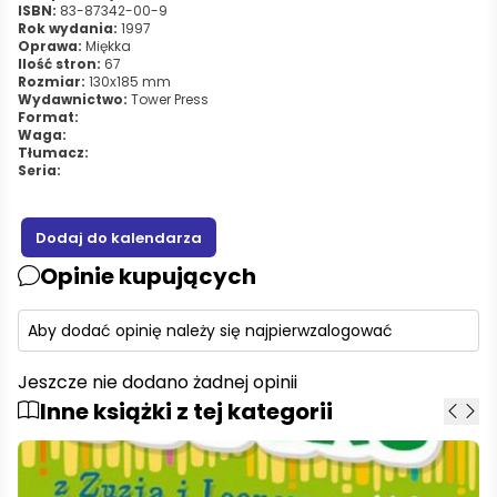
ISBN:
83-87342-00-9
Rok wydania:
1997
Oprawa:
Miękka
Ilość stron:
67
Rozmiar:
130x185 mm
Wydawnictwo:
Tower Press
Format:
Waga:
Tłumacz:
Seria:
Opinie kupujących
Aby dodać opinię należy się najpierw
zalogować
Jeszcze nie dodano żadnej opinii
Inne książki z tej kategorii