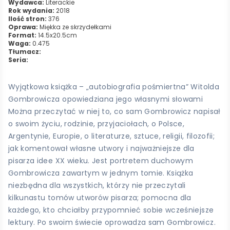
Wydawca:
Literackie
Rok wydania:
2018
Ilość stron:
376
Oprawa:
Miękka ze skrzydełkami
Format:
14.5x20.5cm
Waga:
0.475
Tłumacz:
Seria:
Wyjątkowa książka – „autobiografia pośmiertna” Witolda
Gombrowicza opowiedziana jego własnymi słowami
Można przeczytać w niej to, co sam Gombrowicz napisał
o swoim życiu, rodzinie, przyjaciołach, o Polsce,
Argentynie, Europie, o literaturze, sztuce, religii, filozofii;
jak komentował własne utwory i najważniejsze dla
pisarza idee XX wieku. Jest portretem duchowym
Gombrowicza zawartym w jednym tomie. Książka
niezbędna dla wszystkich, którzy nie przeczytali
kilkunastu tomów utworów pisarza; pomocna dla
każdego, kto chciałby przypomnieć sobie wcześniejsze
lektury. Po swoim świecie oprowadza sam Gombrowicz.