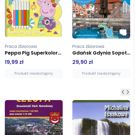
Praca zbiorowa
praca zbiorowa
Gdańsk Gdynia Sopot +3 Plan miasta 1:23 000
Wyczaruję kolory Malowanka z wesołą świnką
29,90 zł
3,99 zł
Produkt niedostępny
Dodaj do koszyka