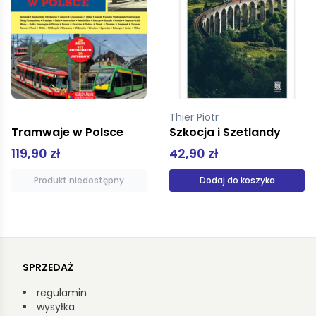
Thier Piotr
Praca zbiorowa
Szkocja i Szetlandy
Chiny
42,90 zł
29,99 zł
Dodaj do koszyka
Dodaj do koszyka
SPRZEDAŻ
regulamin
wysyłka