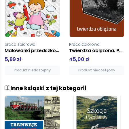
Praca zbiorowa
praca zbiorowa
Twierdza oblężona. Poznańskie Zeszyty Fortyfikacyji
Łamigłówki Zagadki obrazkowe
45,00 zł
9,99 zł
Produkt niedostępny
Produkt niedostępny
Inne książki z tej kategorii