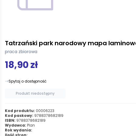
Tatrzański park narodowy mapa laminowa
praca zbiorowa
18,90 zł
Spytaj o dostępność
Produkt niedostępny
Kod produktu:
00006223
Kod paskowy:
9788378682189
ISBN:
9788378682189
Wydawca:
Plan
Rok wydania:
Ilość stron: