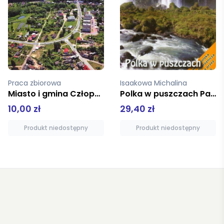
Isaakowa Michalina
Bernatowicz Maciej
Polka w puszczach Parany
Hiszpania. Fiesta dobra na wszystko
29,40 zł
59,90 zł
Produkt niedostępny
Produkt niedostępny