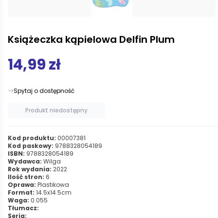
Książeczka kąpielowa Delfin Plum
14,99 zł
Spytaj o dostępność
Produkt niedostępny
Kod produktu:
00007381
Kod paskowy:
9788328054189
ISBN:
9788328054189
Wydawca:
Wilga
Rok wydania:
2022
Ilość stron:
6
Oprawa:
Plastikowa
Format:
14.5x14.5cm
Waga:
0.055
Tłumacz:
Seria: