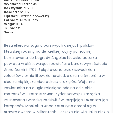
Wydawca:
Literackie
Rok wydania:
2018
Ilość stron:
352
Oprawa:
Twarda z obwolutą
Format:
14.5x20.5cm
Waga:
0.548
Tłumacz:
Seria:
Bestsellerowa saga o burzliwych dziejach polsko-
litewskiej rodziny na tle wielkiej wojny północnej
Nominowana do Nagrody Angelus litewska autorka
powraca w olśniewającej powieści o barokowym świecie
Anno Domini 1707. Splądrowane przez szwedzkich
żołdaków ziemie litewskie nawiedza czarna śmierć, a w
ślad za nią klęska nieurodzaju oraz głód. Wojenna
zawierucha na długie miesiące odcina od siebie
małżonków – rotmistrz Jan Izydor Narwojsz zarządza
zrujnowaną twierdzą Radziwiłłów, rozpijając i szantażując
kompanów Moskali, a Anna Katarzyna chroni się w
starym dworze w Milkontach. Jeszcze nie wie, jakie piekło