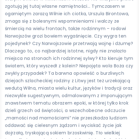
zgotują jej tutaj własne namiętności… Tymczasem w
ogarniętym zarazą Wilnie ich ciotka, Urszula Birontowa,
zmaga się z bolesnymi wspomnieniami i walczy ze
śmiercią na wielu frontach, także rodzinnym – rodowi
Narwojszów grozi bowiem wygaśnięcie. Czy wygra ten
pojedynek? Czy Narwojszowie przetrwają wojnę i dżumę?
Dlaczego to, co najbardziej istotne, nigdy nie znalazło
miejsca na stronach ich rodzinnej sylwy? Kto kieruje tym
światem, który wyszedł z kolein? Niepojęta wola Boża czy
zwykły przypadek? Ta barwna opowieść o burzliwych
dziejach szlacheckiej rodziny z Litwy jest też urzekającą
wedutą Wilna, miasta wielu kultur, języków i tradycji oraz
niezwykle sugestywnym, odmalowanym z imponującym
znawstwem tematu obrazem epoki, w której tylko krok
dzieli grzech od świętości, a wszechobecne odczucie
„marności nad marnościami” nie przeszkadza ludziom
oddawać się cielesnym żądzom i wyciskać życie jak
dojrzałą, tryskającą sokiem brzoskwinię. Tło wielkiej