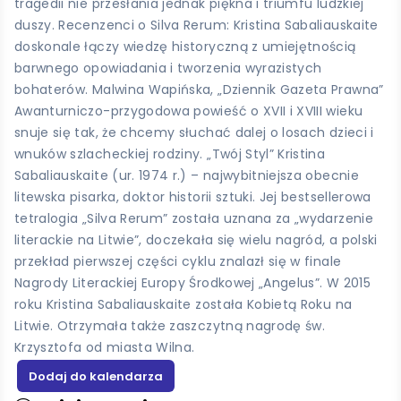
tragedii nie przesłania jednak piękna i triumfu ludzkiej
duszy. Recenzenci o Silva Rerum: Kristina Sabaliauskaite
doskonale łączy wiedzę historyczną z umiejętnością
barwnego opowiadania i tworzenia wyrazistych
bohaterów. Malwina Wapińska, „Dziennik Gazeta Prawna”
Awanturniczo-przygodowa powieść o XVII i XVIII wieku
snuje się tak, że chcemy słuchać dalej o losach dzieci i
wnuków szlacheckiej rodziny. „Twój Styl” Kristina
Sabaliauskaite (ur. 1974 r.) – najwybitniejsza obecnie
litewska pisarka, doktor historii sztuki. Jej bestsellerowa
tetralogia „Silva Rerum” została uznana za „wydarzenie
literackie na Litwie”, doczekała się wielu nagród, a polski
przekład pierwszej części cyklu znalazł się w finale
Nagrody Literackiej Europy Środkowej „Angelus”. W 2015
roku Kristina Sabaliauskaite została Kobietą Roku na
Litwie. Otrzymała także zaszczytną nagrodę św.
Krzysztofa od miasta Wilna.