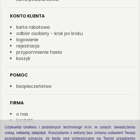
KONTO KLIENTA
karta rabatowa
odbiór osobisty - krok po kroku
logowanie
rejestracja
przypomnienie hasła
koszyk
POMOC
bezpieczeństwo
FIRMA
o nas
kontakt
kariera
Używamy cookies i podobnych technologii m.in. w celach: świadczenia
współpraca
usług, reklamy, statystyk. Koszystanie z witryny bez zmiany ustawień Twojej
przeglądarki oznacza, że będą one umieszczane na Twoim urządzeniu