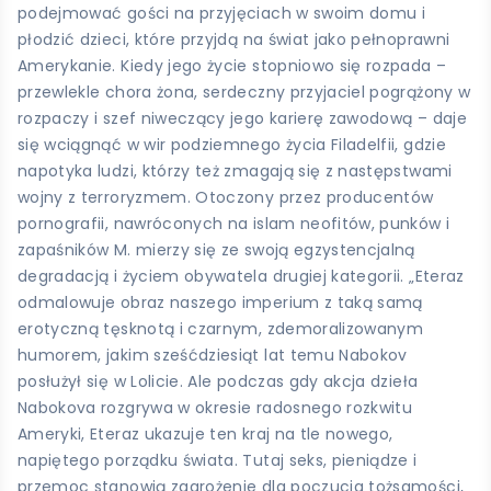
podejmować gości na przyjęciach w swoim domu i
płodzić dzieci, które przyjdą na świat jako pełnoprawni
Amerykanie. Kiedy jego życie stopniowo się rozpada –
przewlekle chora żona, serdeczny przyjaciel pogrążony w
rozpaczy i szef niweczący jego karierę zawodową – daje
się wciągnąć w wir podziemnego życia Filadelfii, gdzie
napotyka ludzi, którzy też zmagają się z następstwami
wojny z terroryzmem. Otoczony przez producentów
pornografii, nawróconych na islam neofitów, punków i
zapaśników M. mierzy się ze swoją egzystencjalną
degradacją i życiem obywatela drugiej kategorii. ­„Eteraz
odmalowuje obraz naszego imperium z taką samą
erotyczną tęsknotą i czarnym, zdemoralizowanym
humorem, jakim sześćdziesiąt lat temu Nabokov
posłużył się w Lolicie. Ale podczas gdy akcja dzieła
Nabokova rozgrywa w okresie radosnego rozkwitu
Ameryki, Eteraz ukazuje ten kraj na tle nowego,
napiętego porządku świata. Tutaj seks, pieniądze i
przemoc stanowią zagrożenie dla poczucia tożsamości,