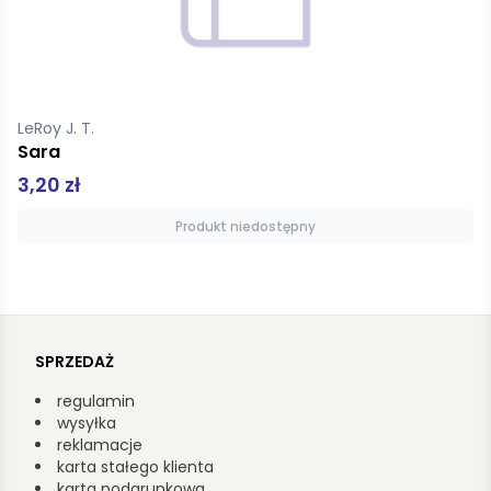
Hagen George
Wieczni wędrowcy
9,99 zł
34,00 zł
Produkt niedostępny
SPRZEDAŻ
regulamin
wysyłka
reklamacje
karta stałego klienta
karta podarunkowa