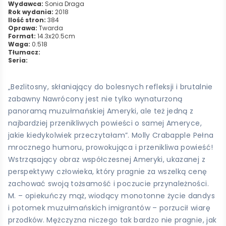
Wydawca:
Sonia Draga
Rok wydania:
2018
Ilość stron:
384
Oprawa:
Twarda
Format:
14.3x20.5cm
Waga:
0.518
Tłumacz:
Seria:
„Bezlitosny, skłaniający do bolesnych refleksji i brutalnie
zabawny Nawrócony jest nie tylko wynaturzoną
panoramą muzułmańskiej Ameryki, ale też jedną z
najbardziej przenikliwych powieści o samej Ameryce,
jakie kiedykolwiek przeczytałam”. Molly Crabapple Pełna
mrocznego humoru, prowokująca i przenikliwa powieść!
Wstrząsający obraz współczesnej Ameryki, ukazanej z
perspektywy człowieka, który pragnie za wszelką cenę
zachować swoją tożsamość i poczucie przynależności.
M. – opiekuńczy mąż, wiodący monotonne życie dandys
i potomek muzułmańskich imigrantów – porzucił wiarę
przodków. Mężczyzna niczego tak bardzo nie pragnie, jak