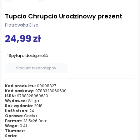
Tupcio Chrupcio Urodzinowy prezent
Piotrowska Eliza
24,99 zł
Spytaj o dostępność
Produkt niedostępny
Kod produktu:
00008827
Kod paskowy:
9788328060630
ISBN:
9788328060630
Wydawca:
Wilga
Rok wydania:
2018
Ilość stron:
24
Oprawa:
Gąbka
Format:
23.5x26.0cm
Waga:
0.41
Tłumacz:
Seria: