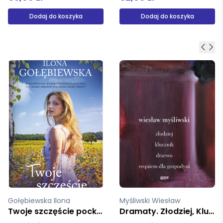
Dodaj do koszyka
Dodaj do koszyka
Myśliwski Wiesław
Kossak Zofia
Dramaty. Złodziej, Klucznik, Drzewo, Requiem dla gospodyni
Dziedzictwo Część .3