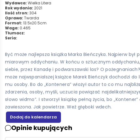
Wydawca:
Wielka Litera
Rok wydania:
2021
Ilość stron:
304
Oprawa:
Twarda
Format:
13.5x20.5cm
Waga:
0.465
Tłumacz:
Seria:
Być może najlepsza książka Marka Bieńczyka. Najpierw by
miarowym oddychaniu. W końcu o sztucznym oddychaniu, w
siebie, przez Kanadę i podwarszawski las? O pożegnaniach? 
może najwspanialszej książce Marek Bieńczyk dochodzi do li
mu osoby. Bo do „Kontenera” włożył autor to co mu najbliższ
zdarzenia, osoby, myśli, uczucia powiązać najdelikatniejsz
słowo widmo”. I stworzył książkę pełną życia, bo „Kontene
zawieszona. Jak powietrze. Weź głęboki wdech.
Opinie kupujących