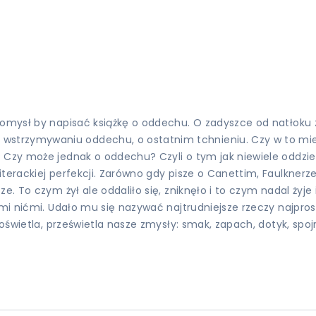
ł pomysł by napisać książkę o oddechu. O zadyszce od natło
strzymywaniu oddechu, o ostatnim tchnieniu. Czy w to miej
Czy może jednak o oddechu? Czyli o tym jak niewiele oddziela 
terackiej perfekcji. Zarówno gdy pisze o Canettim, Faulknerze
e. To czym żył ale oddaliło się, zniknęło i to czym nadal żyje
ymi nićmi. Udało mu się nazywać najtrudniejsze rzeczy najpros
r” oświetla, prześwietla nasze zmysły: smak, zapach, dotyk, s