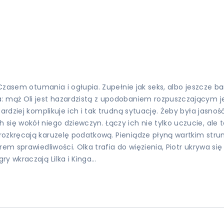
 Czasem otumania i ogłupia. Zupełnie jak seks, albo jeszcze bar
: mąż Oli jest hazardzistą z upodobaniem rozpuszczającym je
ardziej komplikuje ich i tak trudną sytuację. Żeby była jasnoś
ię wokół niego dziewczyn. Łączy ich nie tylko uczucie, ale ta
ozkręcają karuzelę podatkową. Pieniądze płyną wartkim strumi
em sprawiedliwości. Olka trafia do więzienia, Piotr ukrywa si
y wkraczają Lilka i Kinga…