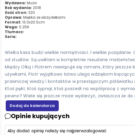
Wydawca:
Muza
Rok wydania:
2018
Ilość stron:
320
Oprawa:
Miękka ze skrzydełkami
Format:
13.0x20.5cm
Waga:
0.256
Tłumacz:
Seria:
Wielka kasa budzi wielkie namiętności. I wielkie pożądanie.
od studiów. Są uwikłani w kompletnie nieudane małżeństwa
Między Olką i Piotrem nawiązuje się romans, który jeszcze b
używkami, Piotr wyjątkowo łatwo ulega wdziękom kręcących s
prawniczej wiedzy i kontaktów w przestępczym półświatku r
Ktoś pękł, ktoś sypnął, ktoś poszedł na współpracę z wymiar
pewno? Wiele się jeszcze może wydarzyć, zwłaszcza że do gr
Opinie kupujących
Aby dodać opinię należy się najpierw
zalogować