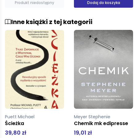
Dodaj do koszyka
Produkt niedostępny
Inne książki z tej kategorii
Meyer Stephenie
Sopinka Heidi
Chemik mk edipresse
Słownik języków zwierzęcych
19,01 zł
34,99 zł