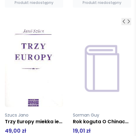
Produkt niedostępny
Produkt niedostępny
Sorman Guy
Bałus Wojciech
Rok koguta O Chinach rewolucji i demokracji
Efekt widzialności
19,01 zł
59,00 zł