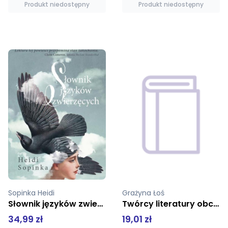
Produkt niedostępny
Produkt niedostępny
Grażyna Łoś
Szucs Jano
Twórcy literatury obcej i ich dzieła
Trzy Europy miekka ieśw
19,01 zł
49,00 zł