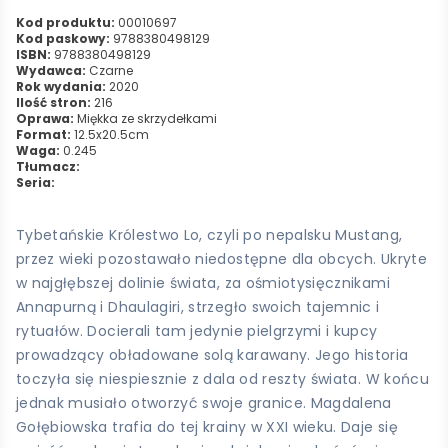
Kod produktu:
00010697
Kod paskowy:
9788380498129
ISBN:
9788380498129
Wydawca:
Czarne
Rok wydania:
2020
Ilość stron:
216
Oprawa:
Miękka ze skrzydełkami
Format:
12.5x20.5cm
Waga:
0.245
Tłumacz:
Seria:
Tybetańskie Królestwo Lo, czyli po nepalsku Mustang,
przez wieki pozostawało niedostępne dla obcych. Ukryte
w najgłębszej dolinie świata, za ośmiotysięcznikami
Annapurną i Dhaulagiri, strzegło swoich tajemnic i
rytuałów. Docierali tam jedynie pielgrzymi i kupcy
prowadzący obładowane solą karawany. Jego historia
toczyła się niespiesznie z dala od reszty świata. W końcu
jednak musiało otworzyć swoje granice. Magdalena
Gołębiowska trafia do tej krainy w XXI wieku. Daje się