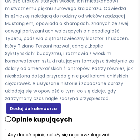
uwieść urokowi starych wiosek, ich mieszkańców i
mistycznemu pięknu surowego krajobrazu. Odwiedza
księżniczkę należącą do rodziny od wieków rządzącej
Mustangiem, opowiada o Khampach, znanych ze swej
odwagi partyzantach walczących o niepodległość
Tybetu, podziwia piętnastowieczny klasztor Thubczen,
który Tiziano Terzani nazwał jedną z „kaplic
Sykstyńskich” buddyzmu, i rozmawia z włoskim
konserwatorem sztuki ratującym tamtejsze świątynie za
dolary od amerykańskich filantropów. Patrzy również, jak
nieskażona dotąd przyroda ginie pod kołami chińskich
ciężarówek. A usłyszane historie i zobaczone obrazy
układają się w opowieść o tym, co się dzieje, gdy
zatrzymany czas nagle zaczyna przyspieszać.
Opinie kupujących
Aby dodać opinię należy się najpierw
zalogować