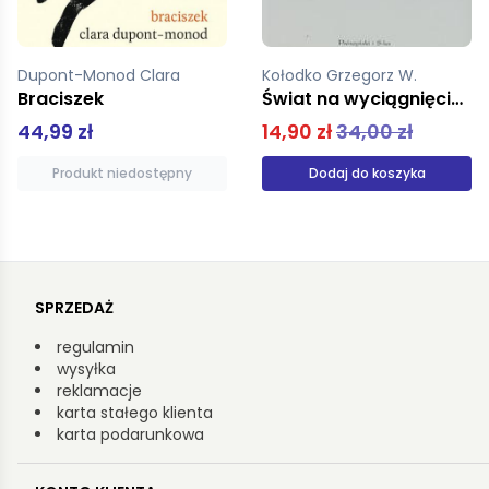
Kołodko Grzegorz W.
Meyer Stephanie
Świat na wyciągnięcie myśli
Zmierzch
14,90 zł
34,00 zł
34,90 zł
Dodaj do koszyka
Produkt niedostępny
SPRZEDAŻ
regulamin
wysyłka
reklamacje
karta stałego klienta
karta podarunkowa