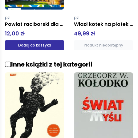
pz
pz
Wlazł kotek na płotek Piosenki dla maluszka
Past Disquiet Artists International Solidarity and Museum in Exile mk
49,99 zł
49,00 zł
Produkt niedostępny
Produkt niedostępny
Inne książki z tej kategorii