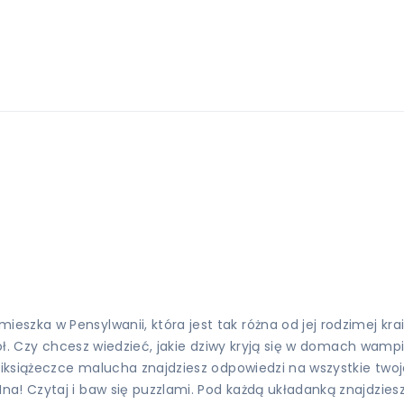
zka w Pensylwanii, która jest tak różna od jej rodzimej krain
ciół. Czy chcesz wiedzieć, jakie dziwy kryją się w domach wa
niksiążeczce malucha znajdziesz odpowiedzi na wszystkie twoj
na! Czytaj i baw się puzzlami. Pod każdą układanką znajdzie