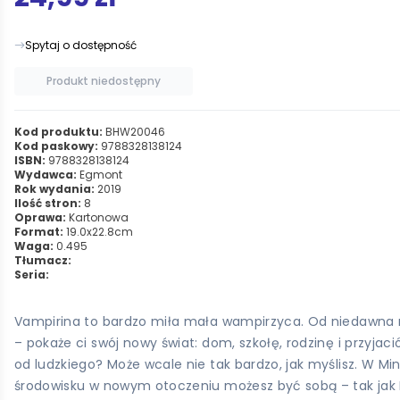
Spytaj o dostępność
Produkt niedostępny
Kod produktu:
BHW20046
Kod paskowy:
9788328138124
ISBN:
9788328138124
Wydawca:
Egmont
Rok wydania:
2019
Ilość stron:
8
Oprawa:
Kartonowa
Format:
19.0x22.8cm
Waga:
0.495
Tłumacz:
Seria:
Vampirina to bardzo miła mała wampirzyca. Od niedawna mies
– pokaże ci swój nowy świat: dom, szkołę, rodzinę i przyja
od ludzkiego? Może wcale nie tak bardzo, jak myślisz. W Mi
środowisku w nowym otoczeniu możesz być sobą – tak jak I