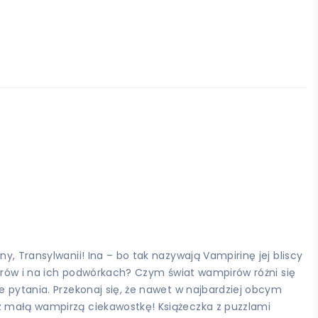
y, Transylwanii! Ina – bo tak nazywają Vampirinę jej bliscy
mpirów i na ich podwórkach? Czym świat wampirów różni się
e pytania. Przekonaj się, że nawet w najbardziej obcym
sz małą wampirzą ciekawostkę! Książeczka z puzzlami