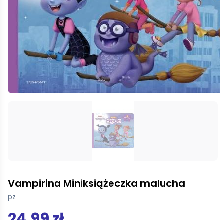
Vampirina Miniksiążeczka malucha
pz
24,99 zł