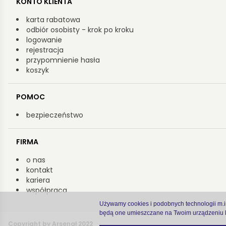
KONTO KLIENTA
karta rabatowa
odbiór osobisty - krok po kroku
logowanie
rejestracja
przypomnienie hasła
koszyk
POMOC
bezpieczeństwo
FIRMA
o nas
kontakt
kariera
współpraca
Używamy cookies i podobnych technologii m.in.
będą one umieszczane na Twoim urządzeniu k
Copyright by Arsenał 2022