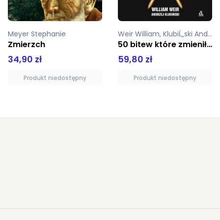
Weir William, KlubiĹ„ski Andrzej
Michalski Cesary
50 bitew które zmieniły świat
Jezioro radykałów (oprawa twarda)
59,80 zł
19,01 zł
Produkt niedostępny
Produkt niedostępny