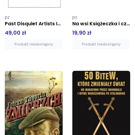
pz
pz
Na wsi Książeczka i cztery układanki Puzzle dla malucha
Świnka Peppa Sportowe wyzwania
19,90 zł
9,99 zł
Produkt niedostępny
Produkt niedostępny