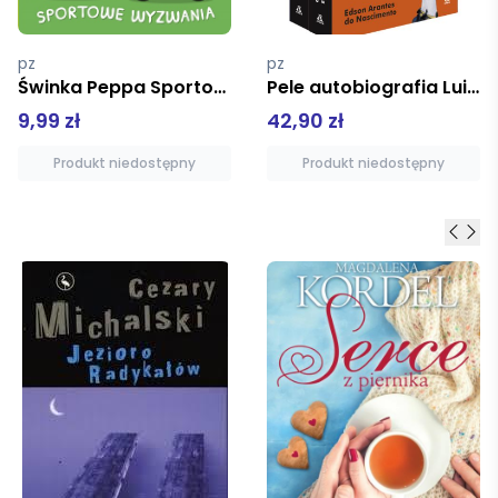
pz
pz
Pele autobiografia Luis Suarez pistolet biografia pakiet
Beskid Makowski Średni mapa turystyczna 1:50 000
42,90 zł
10,90 zł
Produkt niedostępny
Produkt niedostępny