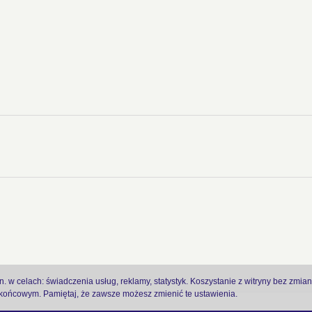
 w celach: świadczenia usług, reklamy, statystyk. Koszystanie z witryny bez zmia
ońcowym. Pamiętaj, że zawsze możesz zmienić te ustawienia.