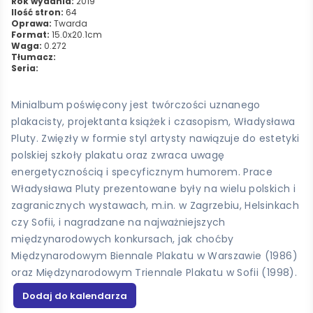
Rok wydania:
2019
Ilość stron:
64
Oprawa:
Twarda
Format:
15.0x20.1cm
Waga:
0.272
Tłumacz:
Seria:
Minialbum poświęcony jest twórczości uznanego
plakacisty, projektanta książek i czasopism, Władysława
Pluty. Zwięzły w formie styl artysty nawiązuje do estetyki
polskiej szkoły plakatu oraz zwraca uwagę
energetycznością i specyficznym humorem. Prace
Władysława Pluty prezentowane były na wielu polskich i
zagranicznych wystawach, m.in. w Zagrzebiu, Helsinkach
czy Sofii, i nagradzane na najważniejszych
międzynarodowych konkursach, jak choćby
Międzynarodowym Biennale Plakatu w Warszawie (1986)
oraz Międzynarodowym Triennale Plakatu w Sofii (1998).