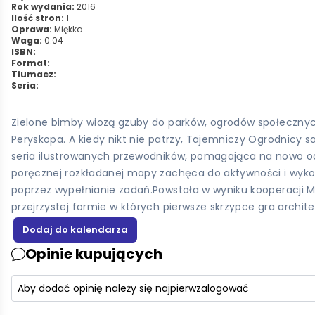
Rok wydania:
2016
Ilość stron:
1
Oprawa:
Miękka
Waga:
0.04
ISBN:
Format:
Tłumacz:
Seria:
Zielone bimby wiozą gzuby do parków, ogrodów społecznych.
Peryskopa. A kiedy nikt nie patrzy, Tajemniczy Ogrodnicy s
seria ilustrowanych przewodników, pomagająca na nowo odk
poręcznej rozkładanej mapy zachęca do aktywności i wykorz
poprzez wypełnianie zadań.Powstała w wyniku kooperacji Ma
przejrzystej formie w których pierwsze skrzypce gra archite
Opinie kupujących
Aby dodać opinię należy się najpierw
zalogować