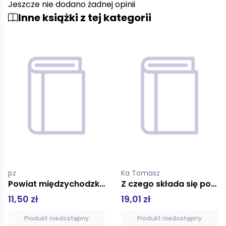
Jeszcze nie dodano żadnej opinii
Inne książki z tej kategorii
Ka Tomasz
pz
Z czego składa się poznaniak.
Śremski notatnik historyczny 25/26 2021
19,01 zł
25,80 zł
Produkt niedostępny
Produkt niedostępny