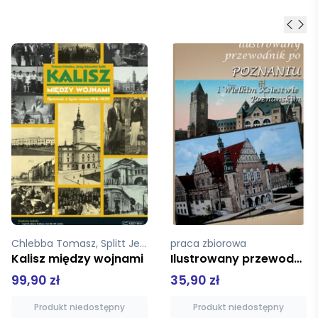
praca zbiorowa
Panowicz Tadeusz
Ilustrowany przewodnik po Poznaniu i Wielkim Księstwie Poznańskim z 1909 r.
Gniezno i okolice. Unikatowe rysunki
35,90 zł
50,00 zł
Produkt niedostępny
Dodaj do koszyka