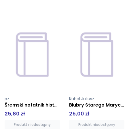
Kubel Juliusz
Chlebba Tomasz, Splitt Jerzy Aleksander
Blubry Starego Marycha
Kalisz między wojnami
25,00 zł
99,90 zł
Produkt niedostępny
Produkt niedostępny