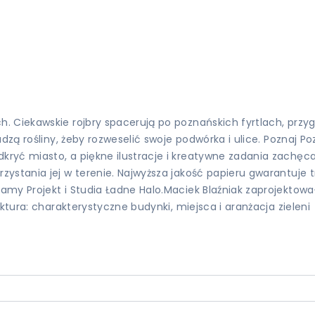
 Ciekawskie rojbry spacerują po poznańskich fyrtlach, przygl
adzą rośliny, żeby rozweselić swoje podwórka i ulice. Poznaj 
ryć miasto, a piękne ilustracje i kreatywne zadania zachęc
ystania jej w terenie. Najwyższa jakość papieru gwarantuje 
my Projekt i Studia Ładne Halo.Maciek Blaźniak zaprojektował 
ktura: charakterystyczne budynki, miejsca i aranżacja zieleni