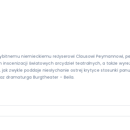
ybitnemu niemieckiemu reżyserowi Clausowi Peymannowi, peł
inscenizacji światowych arcydzieł teatralnych, a także wyreż
ak zwykle poddaje niesłychanie ostrej krytyce stosunki panuj
az dramaturga Burgtheater – Beila.