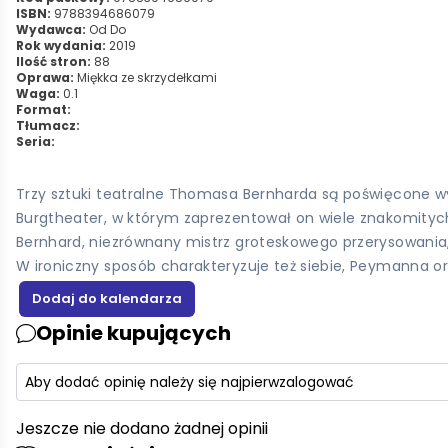
ISBN:
9788394686079
Wydawca:
Od Do
Rok wydania:
2019
Ilość stron:
88
Oprawa:
Miękka ze skrzydełkami
Waga:
0.1
Format:
Tłumacz:
Seria:
Trzy sztuki teatralne Thomasa Bernharda są poświęcone w
Burgtheater, w którym zaprezentował on wiele znakomitych 
Bernhard, niezrównany mistrz groteskowego przerysowania, j
W ironiczny sposób charakteryzuje też siebie, Peymanna or
Opinie kupujących
Aby dodać opinię należy się najpierw
zalogować
Jeszcze nie dodano żadnej opinii