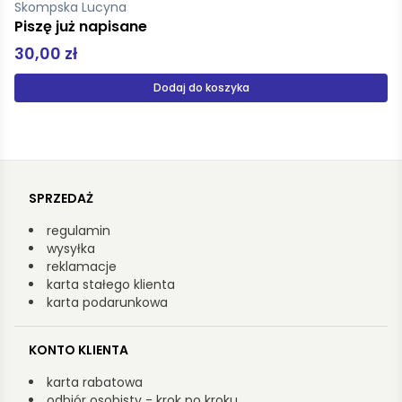
Czerkasow Marcin
Disco inferno
40,00 zł
Dodaj do koszyka
SPRZEDAŻ
regulamin
wysyłka
reklamacje
karta stałego klienta
karta podarunkowa
KONTO KLIENTA
karta rabatowa
odbiór osobisty - krok po kroku