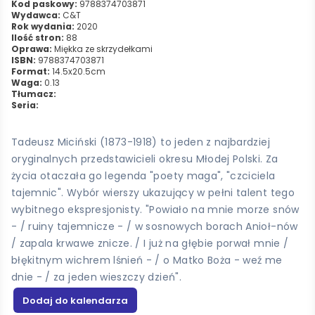
Kod paskowy:
9788374703871
Wydawca:
C&T
Rok wydania:
2020
Ilość stron:
88
Oprawa:
Miękka ze skrzydełkami
ISBN:
9788374703871
Format:
14.5x20.5cm
Waga:
0.13
Tłumacz:
Seria:
Tadeusz Miciński (1873-1918) to jeden z najbardziej
oryginalnych przedstawicieli okresu Młodej Polski. Za
życia otaczała go legenda "poety maga", "czciciela
tajemnic". Wybór wierszy ukazujący w pełni talent tego
wybitnego ekspresjonisty. "Powiało na mnie morze snów
- / ruiny tajemnicze - / w sosnowych borach Anioł-nów
/ zapala krwawe znicze. / I już na głębie porwał mnie /
błękitnym wichrem lśnień - / o Matko Boża - weź me
dnie - / za jeden wieszczy dzień".