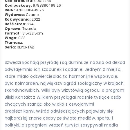
Kod produktu:
00012286
Kod paskowy:
9788380499126
ISBN:
9788380499126
Wydawca:
Czarne
Rok wydania:
2022
Ilość stron:
224
Oprawa:
Twarda
Format:
13.5x22.5cm
Waga:
0.33
Tłumacz:
Seria:
REPORTAŻ
Szwedzi kochają przyrodę i są dumni, że natura od dekad
odwzajemnia ich szacunek i oddanie. Jednym z miejsc,
które miało odzwierciedlać to harmonijne współżycie,
było Kolmarden, największy ogród zoologiczny w krajach
skandynawskich. Wilki były wizytówką ogrodu, a program
Bliski Kontakt z Wilkiem przyciągał rocznie tysiące osób
chcących stanąć oko w oko z oswojonymi
drapieżnikami. Wśród odwiedzających pojawiały się
najbardziej znane osoby ze świata mediów, sportu i
polityki, a spragnieni wrażeń turyści zasypywali media