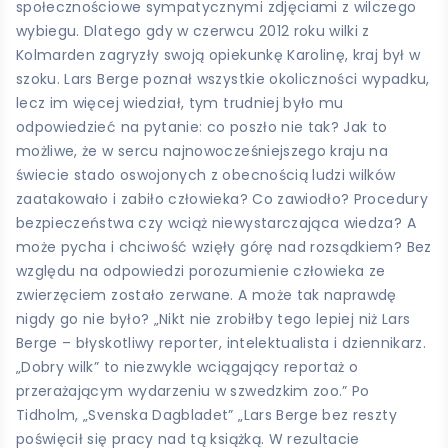
społecznościowe sympatycznymi zdjęciami z wilczego
wybiegu. Dlatego gdy w czerwcu 2012 roku wilki z
Kolmarden zagryzły swoją opiekunkę Karolinę, kraj był w
szoku. Lars Berge poznał wszystkie okoliczności wypadku,
lecz im więcej wiedział, tym trudniej było mu
odpowiedzieć na pytanie: co poszło nie tak? Jak to
możliwe, że w sercu najnowocześniejszego kraju na
świecie stado oswojonych z obecnością ludzi wilków
zaatakowało i zabiło człowieka? Co zawiodło? Procedury
bezpieczeństwa czy wciąż niewystarczająca wiedza? A
może pycha i chciwość wzięły górę nad rozsądkiem? Bez
względu na odpowiedzi porozumienie człowieka ze
zwierzęciem zostało zerwane. A może tak naprawdę
nigdy go nie było? „Nikt nie zrobiłby tego lepiej niż Lars
Berge – błyskotliwy reporter, intelektualista i dziennikarz.
„Dobry wilk” to niezwykle wciągający reportaż o
przerażającym wydarzeniu w szwedzkim zoo.” Po
Tidholm, „Svenska Dagbladet” „Lars Berge bez reszty
poświęcił się pracy nad tą książką. W rezultacie