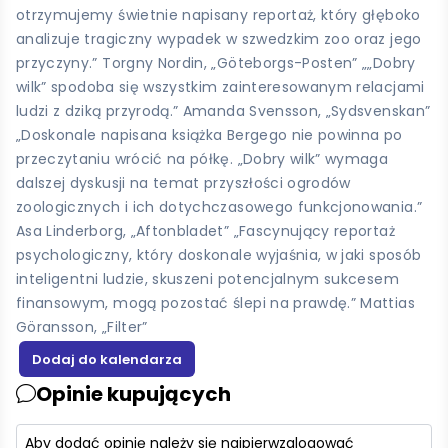
otrzymujemy świetnie napisany reportaż, który głęboko
analizuje tragiczny wypadek w szwedzkim zoo oraz jego
przyczyny.” Torgny Nordin, „Göteborgs-Posten” „„Dobry
wilk” spodoba się wszystkim zainteresowanym relacjami
ludzi z dziką przyrodą.” Amanda Svensson, „Sydsvenskan”
„Doskonale napisana książka Bergego nie powinna po
przeczytaniu wrócić na półkę. „Dobry wilk” wymaga
dalszej dyskusji na temat przyszłości ogrodów
zoologicznych i ich dotychczasowego funkcjonowania.”
Asa Linderborg, „Aftonbladet” „Fascynujący reportaż
psychologiczny, który doskonale wyjaśnia, w jaki sposób
inteligentni ludzie, skuszeni potencjalnym sukcesem
finansowym, mogą pozostać ślepi na prawdę.” Mattias
Göransson, „Filter”
Opinie kupujących
Aby dodać opinię należy się najpierw
zalogować