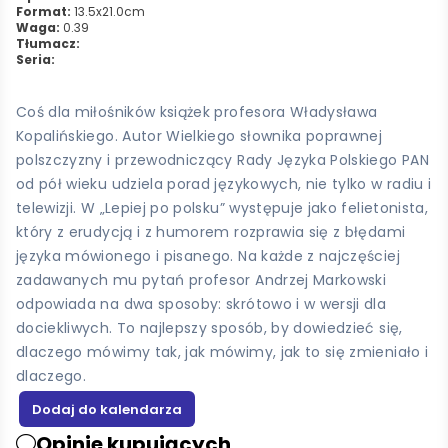
Format:
13.5x21.0cm
Waga:
0.39
Tłumacz:
Seria:
Coś dla miłośników książek profesora Władysława
Kopalińskiego. Autor Wielkiego słownika poprawnej
polszczyzny i przewodniczący Rady Języka Polskiego PAN
od pół wieku udziela porad językowych, nie tylko w radiu i
telewizji. W „Lepiej po polsku” występuje jako felietonista,
który z erudycją i z humorem rozprawia się z błędami
języka mówionego i pisanego. Na każde z najczęściej
zadawanych mu pytań profesor Andrzej Markowski
odpowiada na dwa sposoby: skrótowo i w wersji dla
dociekliwych. To najlepszy sposób, by dowiedzieć się,
dlaczego mówimy tak, jak mówimy, jak to się zmieniało i
dlaczego.
Opinie kupujących