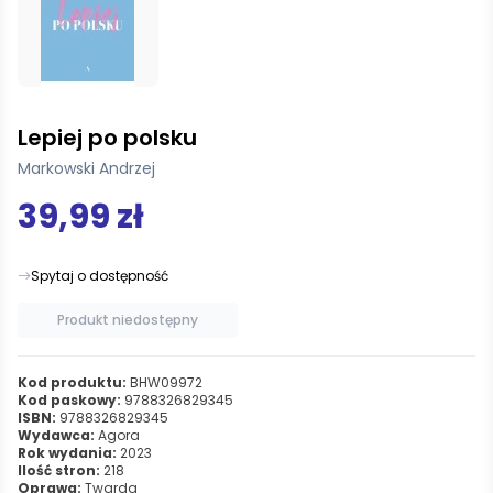
Lepiej po polsku
Markowski Andrzej
39,99 zł
Spytaj o dostępność
Produkt niedostępny
Kod produktu:
BHW09972
Kod paskowy:
9788326829345
ISBN:
9788326829345
Wydawca:
Agora
Rok wydania:
2023
Ilość stron:
218
Oprawa:
Twarda