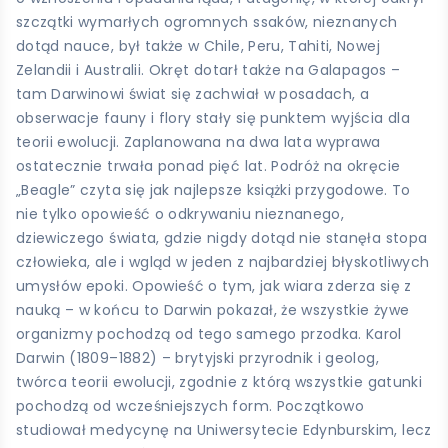
szczątki wymarłych ogromnych ssaków, nieznanych
dotąd nauce, był także w Chile, Peru, Tahiti, Nowej
Zelandii i Australii. Okręt dotarł także na Galapagos –
tam Darwinowi świat się zachwiał w posadach, a
obserwacje fauny i flory stały się punktem wyjścia dla
teorii ewolucji. Zaplanowana na dwa lata wyprawa
ostatecznie trwała ponad pięć lat. Podróż na okręcie
„Beagle” czyta się jak najlepsze książki przygodowe. To
nie tylko opowieść o odkrywaniu nieznanego,
dziewiczego świata, gdzie nigdy dotąd nie stanęła stopa
człowieka, ale i wgląd w jeden z najbardziej błyskotliwych
umysłów epoki. Opowieść o tym, jak wiara zderza się z
nauką – w końcu to Darwin pokazał, że wszystkie żywe
organizmy pochodzą od tego samego przodka. Karol
Darwin (1809–1882) – brytyjski przyrodnik i geolog,
twórca teorii ewolucji, zgodnie z którą wszystkie gatunki
pochodzą od wcześniejszych form. Początkowo
studiował medycynę na Uniwersytecie Edynburskim, lecz