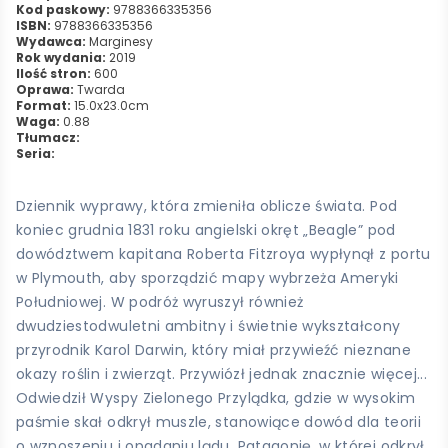
Kod paskowy:
9788366335356
ISBN:
9788366335356
Wydawca:
Marginesy
Rok wydania:
2019
Ilość stron:
600
Oprawa:
Twarda
Format:
15.0x23.0cm
Waga:
0.88
Tłumacz:
Seria:
Dziennik wyprawy, która zmieniła oblicze świata. Pod
koniec grudnia 1831 roku angielski okręt „Beagle” pod
dowództwem kapitana Roberta Fitzroya wypłynął z portu
w Plymouth, aby sporządzić mapy wybrzeża Ameryki
Południowej. W podróż wyruszył również
dwudziestodwuletni ambitny i świetnie wykształcony
przyrodnik Karol Darwin, który miał przywieźć nieznane
okazy roślin i zwierząt. Przywiózł jednak znacznie więcej...
Odwiedził Wyspy Zielonego Przylądka, gdzie w wysokim
paśmie skał odkrył muszle, stanowiące dowód dla teorii
o wznoszeniu i opadaniu lądu, Patagonię, w której odkrył